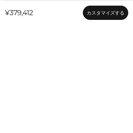
¥379,412
カスタマイズする
特長
製品仕様
比類なきパフォーマンスとパワー