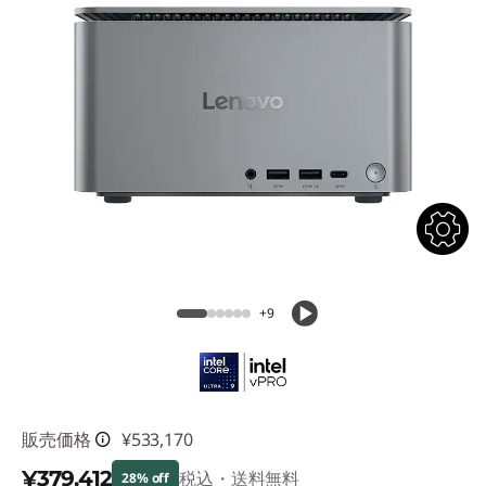
n
g
l
e
-
m
o
+9
d
e
l
販売価格
¥533,170
-
¥379,412
税込・送料無料
28% off