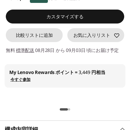
d
特別割引 :
-¥153,758
カスタマイズする
e
f
お気に入りリスト
比較リストに追加
a
無料
標準配送
08月28日 から 09月03日 頃にお届け予定
u
l
法人限定価格:
Lenovo Proストアでお得に購入！
登録 (無料)
t
学生・教職員価格:
学生ストアでお得に購入！
登録 (無料)
構成内容詳細