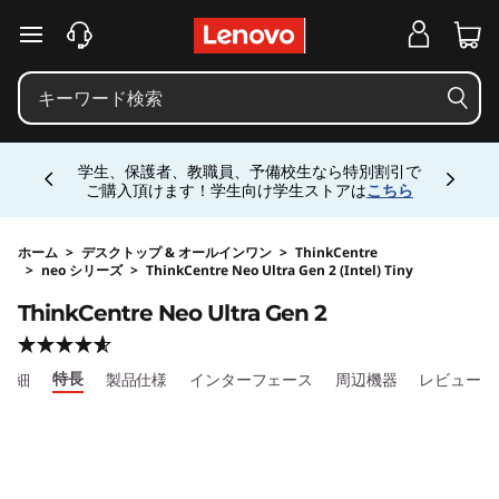
j
メインコンテンツにスキップする
p
-
Currently displaying item 4 of 5
h
学生、保護者、教職員、予備校生なら特別割引で
ご購入頂けます！学生向け学生ストアは
こちら
a
l
ホーム
>
デスクトップ & オールインワン
>
ThinkCentre
>
neo シリーズ
>
ThinkCentre Neo Ultra Gen 2 (Intel) Tiny
Original Price 533170 JPY Discounted Price 37
o
ThinkCentre Neo Ultra Gen 2
-
特長
詳細
製品仕様
インターフェース
周辺機器
レビュー
s
i