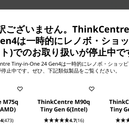
ざいません。ThinkCentre Ti
4 Gen4は一時的にレノボ・ショ
イト)でのお取り扱いが停止中で
ビジネスに合わせてアップ
ntre Tiny-in-One 24 Gen4は一時的にレノボ・ショ
オールインワンの優れた機能
が停止中です。ぜひ、下記類似製品をご覧ください。
PCの環境やデータをそのまま
プレイが一体化している従来
PCとモニターを独立して交
詳細なディスプレイで快適
e M75q
ThinkCentre M90q
ThinkC
(AMD)
Tiny Gen 6(Intel)
Tiny G
使いやすいデザインの筐体に詳
載して、ビジネスの生産性に
.4
(473)
4.7
(16)
業エリアをすっきりと整理整