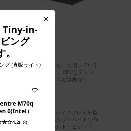
ny-in-
ッピング
す。
グレード
ッピング (直販サイト)
にアップグレードしながら、今使っている
使用することができます。CPUとディス
のオールインワンシステムとは異なり、
換することができます。
な作業環境を実現
entre M70q
en 6(Intel）
細で鮮明な23.8型FHDディスプレイを搭
貢献します。よりも高いリフトハイトで作
4.2
(18)
頓し、省スペースで、チルト、ピボット、