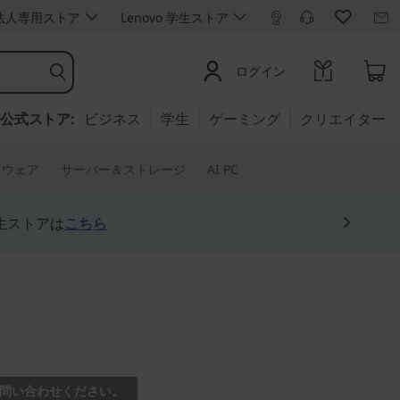
ro 法人専用ストア
Lenovo 学生ストア
ログイン
公式ストア:
ビジネス
学生
ゲーミング
クリエイター
トウェア
サーバー＆ストレージ
AI PC
生ストアは
こちら
tre Tiny-
問い合わせください。