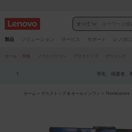
T
h
すべて
i
メ
製品
ソリューション
サービス
サポート
レノボに
イ
n
ン
コ
k
セール・ 特集
ノートパソコン
デスクトップ
ゲーミング
ン
C
テ
Currently displaying item 4 of 5
ン
学生、保護者、
e
ツ
に
n
ス
ホーム
>
デスクトップ & オールインワン
>
ThinkCentre
キ
t
ッ
プ
r
す
る