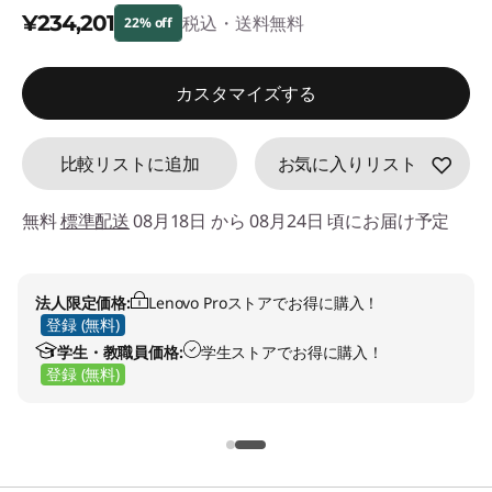
d
¥234,201
税込・送料無料
22% off
e
特別割引 :
-¥69,069
カスタマイズする
f
a
お気に入りリスト
比較リストに追加
u
無料
標準配送
08月18日 から 08月24日 頃にお届け予定
l
t
法人限定価格:
Lenovo Proストアでお得に購入！
登録 (無料)
学生・教職員価格:
学生ストアでお得に購入！
登録 (無料)