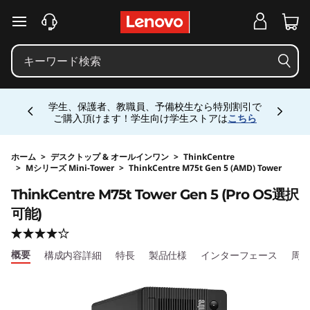
j
メインコンテンツにスキップする
p
-
Currently displaying item 4 of 5
h
学生、保護者、教職員、予備校生なら特別割引で
ご購入頂けます！学生向け学生ストアは
こちら
a
l
ホーム
>
デスクトップ & オールインワン
>
ThinkCentre
>
Mシリーズ Mini-Tower
>
ThinkCentre M75t Gen 5 (AMD) Tower
Original Price 303270 JPY Discounted Price 2
o
ThinkCentre M75t Tower Gen 5 (Pro OS選択
可能)
-
s
概要
構成内容詳細
特長
製品仕様
インターフェース
周
i