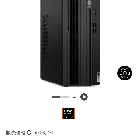
n
g
l
e
-
m
o
d
+4
e
l
-
販売価格
¥303,270