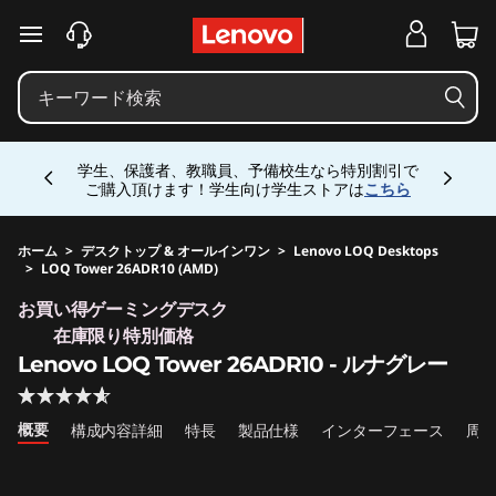
j
メインコンテンツにスキップする
p
-
Currently displaying item 5 of 5
h
お電話購入相談窓口 ☎ 法人:0120-148-333 法人
専用ストア会員登録 (無料) 詳細は
こちら
専用会
場は
こちら
a
l
ホーム
>
デスクトップ & オールインワン
>
Lenovo LOQ Desktops
>
LOQ Tower 26ADR10 (AMD)
Original Price 204800 JPY Discounted Price 
o
お買い得ゲーミングデスク
在庫限り特別価格
-
Lenovo LOQ Tower 26ADR10 - ルナグレー
s
概要
構成内容詳細
特長
製品仕様
インターフェース
周
i