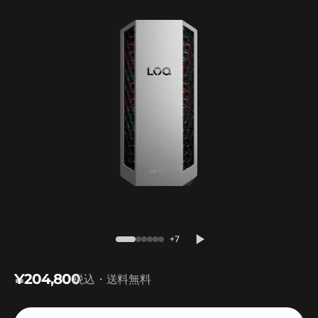
n
g
l
e
-
m
o
d
e
+7
l
¥204,800
税込・送料無料
-