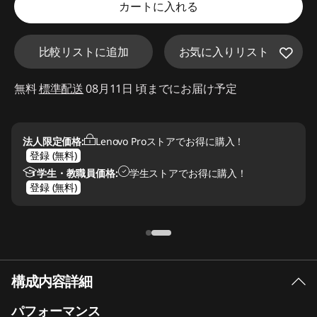
カートに入れる
d
e
お気に入りリスト
比較リストに追加
f
無料
標準配送
08月11日 頃までにお届け予定
a
u
法人限定価格:
Lenovo Proストアでお得に購入！
登録 (無料)
l
学生・教職員価格:
学生ストアでお得に購入！
登録 (無料)
t
構成内容詳細
パフォーマンス