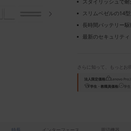
スタイリッシュで耐
スリムベゼルの14
長時間バッテリー駆
最新のセキュリティ
さらに知って、もっとお
法人限定価格:
Lenovo 
学生・教職員価格:
学生
特長
インターフェース
周辺機器