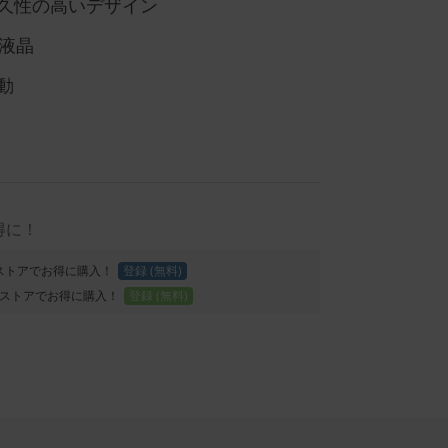
久性の高いデザイン
型液晶
動
得に！
Proストアでお得に購入！
登録 (無料)
ストアでお得に購入！
登録 (無料)