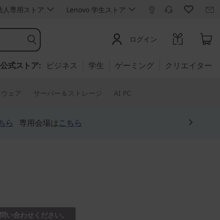
ro 法人専用ストア
Lenovo 学生ストア
ログイン
公式ストア:
ビジネス
学生
ゲーミング
クリエイター
トウェア
サーバー＆ストレージ
AI PC
ちら
専用会場は
こちら
なせる14型
問い合わせください。