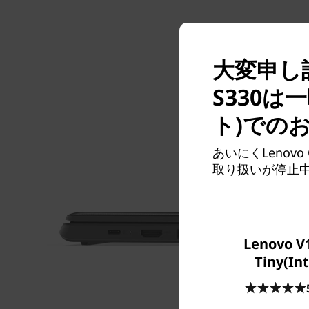
大変申し訳
S330
ト)での
あいにくLenovo
取り扱いが停止
Lenovo V
Tiny(Int