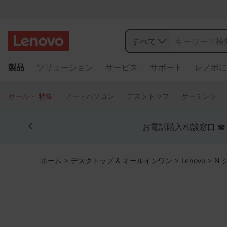
L
e
すべて
n
メ
製品
ソリューション
サービス
サポート
レノボに
イ
o
ン
コ
v
セール・ 特集
ノートパソコン
デスクトップ
ゲーミング
ン
o
テ
Currently displaying item 5 of 5
ン
お電話購入相談窓口 ☎ 法
C
ツ
に
h
ス
ホーム
>
デスクトップ & オールインワン
>
Lenovo
>
N 
キ
r
ッ
プ
o
す
る