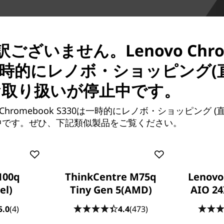
ございません。Lenovo Chro
は一時的にレノボ・ショッピング(
お取り扱いが停止中です。
 Chromebook S330は一時的にレノボ・ショッピング 
中です。ぜひ、下記類似製品をご覧ください。
長く使えるパフォーマンス
日々の作業を快適にこなせる
処理能力、マルチタスクを難なく
100q
ThinkCentre M75q
Lenovo
トレージで高速起動、アプリ
el)
Tiny Gen 5(AMD)
AIO 24
最適化され、長く使えるパフ
5.0
(4)
4.4
(473)