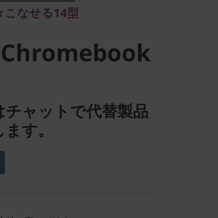
々こなせる14型
ook S330
 Chromebook
はチャットで代替製品
します。