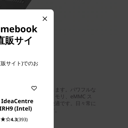
mebook
直販サイ
(直販サイト)でのお
パフォーマンスを発揮します。パワフルな
こなせる LPDDR3メモリ、eMMC ス
 IdeaCentre
やデータの読み込みが快適です。日々常に
IRH9 (Intel)
ォーマンスを提供します。
4.3
(393)