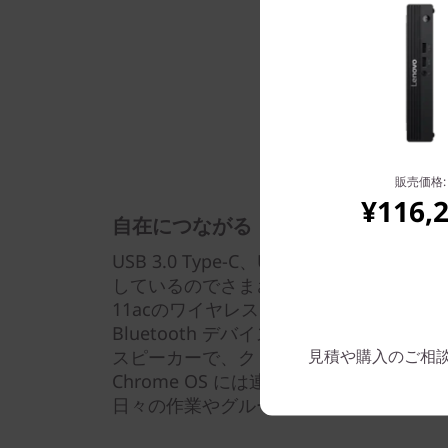
販売価格:
¥116,
自在につながる
USB 3.0 Type-C、USB 3.0 、SD カ
しているのでさまざまな周辺機器をかん
11acのワイヤレスLANと Bluetooth 4
Bluetooth デバイスに接続が可能です。
スピーカーで、クリアな音声と映像でビ
見積や購入のご相談は: 
Chrome OS には連携する多彩なアプ
日々の作業やグループでのコラボレーシ