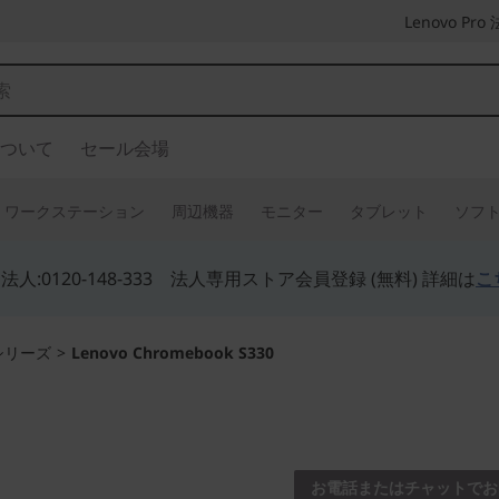
Lenovo P
ついて
セール会場
ワークステーション
周辺機器
モニター
タブレット
ソフ
人:0120-148-333 法人専用ストア会員登録 (無料) 詳細は
こ
シリーズ
>
Lenovo Chromebook S330
日々の作業を楽々こ
Chromebook
お電話またはチャットでお