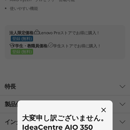
使いやすい機能
法人限定価格:
Lenovo Proストアでお得に購入！
登録 (無料)
学生・教職員価格:
学生ストアでお得に購入！
登録 (無料)
特長
製品仕様
大変申し訳ございません。
インターフェース
パフォーマンス
IdeaCentre AIO 350