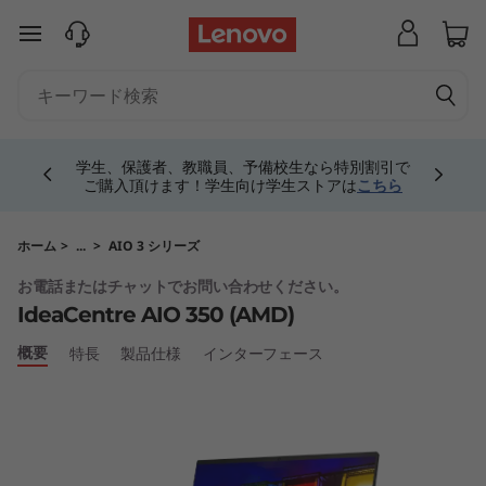
I
メインコンテンツにスキップする
d
e
Currently displaying item 4 of 5
a
学生、保護者、教職員、予備校生なら特別割引で
ご購入頂けます！学生向け学生ストアは
こちら
C
e
ホーム
>
...
>
AIO 3 シリーズ
お電話またはチャットでお問い合わせください。
n
IdeaCentre AIO 350 (AMD)
t
概要
特長
製品仕様
インターフェース
r
e