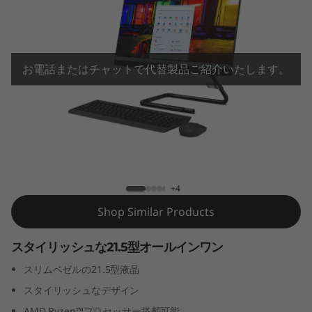
A
I
O
お電話またはチャットで代替製品ご紹介いたします。
3
5
0
IdeaCentre AIO 350 (AMD)
(
+4
A
Shop Similar Products
M
スタイリッシュな21.5型オールインワン
D
スリムベゼルの21.5型液晶
スタイリッシュなデザイン
)
AMD Ryzen™プロセッサー搭載可能