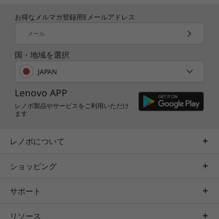
お得なメルマガ登録用Eメールアドレス
すっきりと使える
メール
机の上は、スマートフォンやドライブ、その他の
デバイスのケーブルで煩雑になりがちです。この
国・地域を選択
オールインワンPCはスタンドに組み込まれた便
利なケーブル コレクターで、余った配線をきれ
JAPAN
いにまとめておくことができ、机の上のスペース
Lenovo APP
をすっきりと使えます。
レノボ製品やサービスをご利用いただけ
ます
充実した各種インターフェイス
省スペースのオールインワンPCでも、さまざま
レノボについて
なデバイスを接続できるよう、USB 3.0、USB 2.0
、3-in-1 メディアカードリーダー、HDMI（外部
ショッピング
出力）を標準装備。セカンドディスプレイを接続
してマルチタスクも可能です。
サポート
リソース