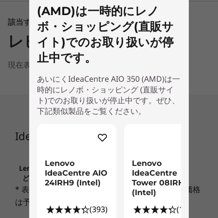
(AMD)は一時的にレノ
プロセッサー
該当する情報はありません
ボ・ショッピング(直販サ
最大 AMD Ryzen™ 5 3500U プロセッサー
レビュー
イト)でのお取り扱いが停
初期導入OS
止中です。
Windows 10 Home
現在表示できる情報はありません
あいにくIdeaCentre AIO 350 (AMD)は一
グラフィックカード
時的にレノボ・ショッピング (直販サイ
Integrated graphics
ト)でのお取り扱いが停止中です。ぜひ、
スタイリッシュなデザイン
下記類似製品をご覧ください。
メモリー
エンターテインメント、ビデオ会議、テレワーク
など、どんな利用シーンにもフィットするスタイ
最大 8GB
IdeaCentre AIO 350 (AMD)
1
-
オプティカル・ドライブ
リッシュなデザインを採用。エレガントなベース
とスタンドに21.5型液晶を搭載して、デスクスペ
ストレージ1
Lenovo
Lenovo
2
-
電源ボタン
ースを広くつかえるオールインワンです。
Up to 512GB SSD + 1TB HDD, plus dual storage
Lenovo.comに掲載されている価格、条件、保守な
IdeaCentre AIO
IdeaCentre
ど、重要なお知らせは、こちらでご確認ください
24IRH9 (Intel)
Tower 08IRH9
* 表示価格には消費税が含まれております。また価格
さまざまな作業を軽々とこなす
(Intel)
3
-
電源コネクタ
設計
は予告なく変更されることがございます。
負荷のかかるタスクも軽々とこなすAMD Ryzen™
(393)
(148)
プロセッサーを搭載可能。また、高速なSSD