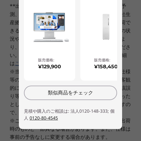
ディスプレイ
**出荷予定日は、その時点での在庫・生産状況の予
4
-
イーサネット・コネクター（RJ-45）
(PCIe NVMe/M.2)も搭載可能で、高速にアプリを
21.5型広視野角ワイド液晶（1920x1080）
測、ならびに最短のご決済日起算にもとづく、弊社生
起動可能です。
産拠点からの出荷予定日程であり、この日程で出荷で
5
-
HDMI（外部出力）
きることをお約束するものではありません。注文の状
その他
況や使用部材の供給状況、製造工程上の都合等によ
ブランド
6
-
USB 2.0
り、遅延する場合がありますことを予めご了承くださ
IdeaCentre
い。 「出荷予定日」と「ご決済日」に関しての詳細
販売価格:
販売価格:
は
こちら
。
7
-
USB 2.0
¥129,900
¥158,450
※当サイトに記載された製品・サービスの価格、仕様
等の表示に、表示上、作業上その他の理由による客観
8
-
USB 3.0
的に明白な誤りまたは記述漏れがあった場合、当該誤
類似商品をチェック
り等に基づくお客様のご注文を、弊社受諾後であった
としてもキャンセルさせていただく場合がありますの
9
-
USB 3.0
見積や購入のご相談は: 法人0120-148-333; 個
で、 予めご了承ください。
人
0120-80-4545
※このカタログで使用されている製品の写真は、出荷
10
-
3-in-1メディアカードリーダー
時のものと一部異なる場合があります。また、仕様は
事前の予告なしに変更する場合があります。
ナローベゼルのディスプレイ