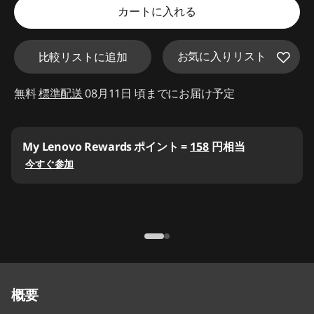
特別割引 :
-¥2,200
カートに入れる
d
e
お気に入りリスト
比較リストに追加
f
無料
標準配送
08月11日 頃までにお届け予定
a
u
My Lenovo Rewards
ポイント =
158
円相当
l
今すぐ参加
t
概要