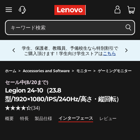
j
メインコンテンツにスキップする
p
-
Currently displaying item 4 of 5
h
学生、保護者、教職員、予備校生なら特別割引で
ご購入頂けます！学生向け学生ストアは
こちら
a
l
ホーム
>
Accessories and Software
>
モニター
>
ゲーミングモニター
Original Price 19580 JPY Discounted Price 173
セール中(8/20まで)
o
Legion 24-10（23.8
-
型/1920×1080/IPS/240Hz/高さ・縦回転）
(34)
s
インターフェース
概要
特長
製品仕様
レビュー
i