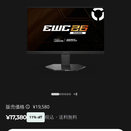
n
g
l
e
-
m
o
d
+8
e
販売価格
¥19,580
l
¥17,380
税込・送料無料
11% off
-