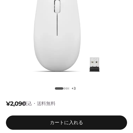
n
g
l
e
-
m
o
d
+3
e
¥2,090
税込・送料無料
l
カートに入れる
-