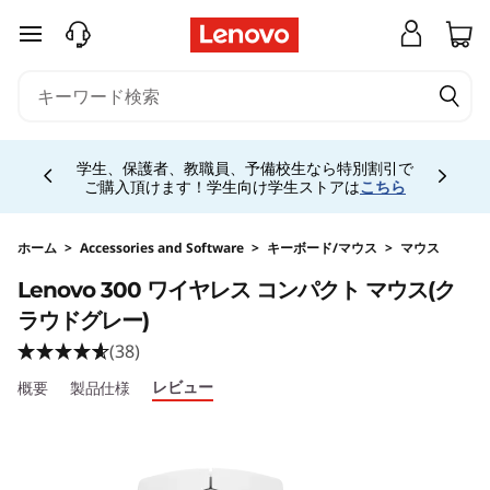
j
メインコンテンツにスキップする
p
-
Currently displaying item 4 of 5
h
学生、保護者、教職員、予備校生なら特別割引で
ご購入頂けます！学生向け学生ストアは
こちら
a
l
ホーム
>
Accessories and Software
>
キーボード/マウス
>
マウス
Original Price 2090 JPY Discounted Price 209
Lenovo 300 ワイヤレス コンパクト マウス(ク
o
ラウドグレー)
-
(38)
レビュー
s
概要
製品仕様
i