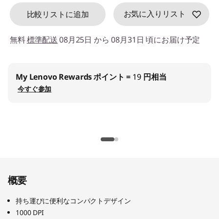
d
お気に入りリスト
比較リストに追加
e
無料
標準配送
08月25日 から 08月31日 頃にお届け予定
f
a
法人限定価格:
Lenovo Proストアでお得に購入！
登録 (無料)
u
学生・教職員価格:
学生ストアでお得に購入！
登録 (無料)
l
t
概要
持ち運びに便利なコンパクトデザイン
1000 DPI