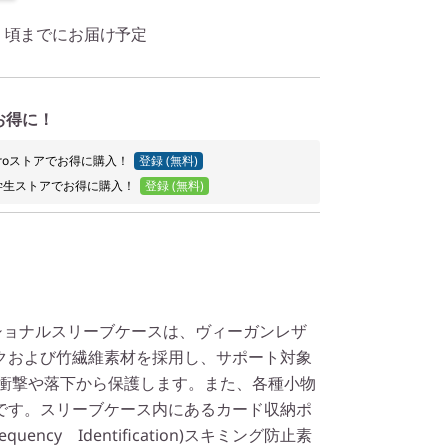
1日 頃までにお届け予定
お得に！
o Proストアでお得に購入！
登録 (無料)
学生ストアでお得に購入！
登録 (無料)
ェッショナルスリーブケースは、ヴィーガンレザ
クおよび竹繊維素材を採用し、サポート対象
を衝撃や落下から保護します。また、各種小物
です。スリーブケース内にあるカード収納ポ
requency Identification)スキミング防止素