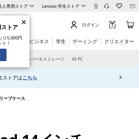
ro 法人専用ストア
Lenovo 学生ストア
×
ログイン
専用ストア
5,000円
公式ストア:
ビジネス
学生
ゲーミング
クリエイター
ント！
録
トウェア
サーバー＆ストレージ
AI PC
生ストアは
こちら
ルスリーブケース