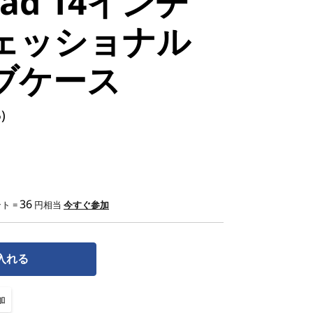
Pad 14インチ
ェッショナル
ブケース
)
36
ト =
円相当
今すぐ参加
入れる
加