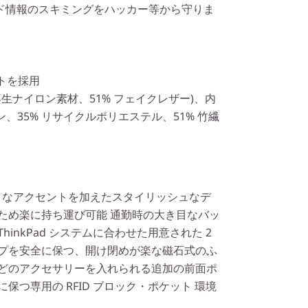
ド情報のスキミングをハッカー等から守りま
トを採用
 再生ナイロン素材、51% フェイクレザー)、内
ン、35% リサイクルポリエステル、51% 竹繊
シックなアクセントを加えたスタイリッシュなデ
ため楽に持ち運び可能 通勤時の大き目なバッ
hinkPad システムに合わせた用意された 2
ップを安全に保つ、開け閉めが楽な磁石式のふ
などのアクセサリーを入れられる追加の前面ポ
保つ専用の RFID ブロック・ポケット 環境