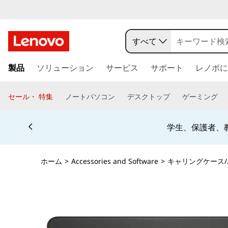
j
p
すべて
-
メ
製品
ソリューション
サービス
サポート
レノボに
イ
h
ン
コ
a
セール・ 特集
ノートパソコン
デスクトップ
ゲーミング
ン
l
テ
Currently displaying item 4 of 5
ン
学生、保護者、
o
ツ
に
-
ス
ホーム
>
Accessories and Software
>
キャリングケース
キ
s
ッ
プ
i
す
る