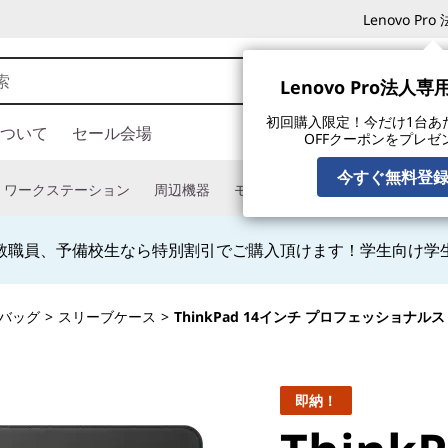
Lenovo P
Lenovo Pro法人
初回購入限定！今だけ1台あたり
ついて
セール会場
OFFクーポンをプレゼ
今すぐ無料登
ワークステーション
周辺機器
モニター
タブレット
ソフ
教職員、予備校生なら特別割引でご購入頂けます！学生向け学
/バッグ
>
スリーブケース
>
ThinkPad 14インチ プロフェッショナ
即納！