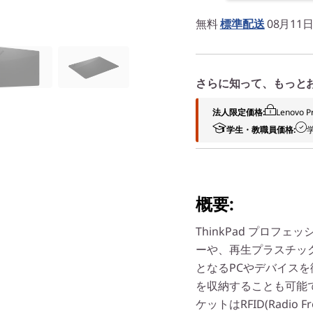
無料
標準配送
08月1
さらに知って、もっと
法人限定価格:
Lenov
学生・教職員価格:
概要:
ThinkPad プロフ
ーや、再生プラスチッ
となるPCやデバイス
を収納することも可能
ケットはRFID(Radio F