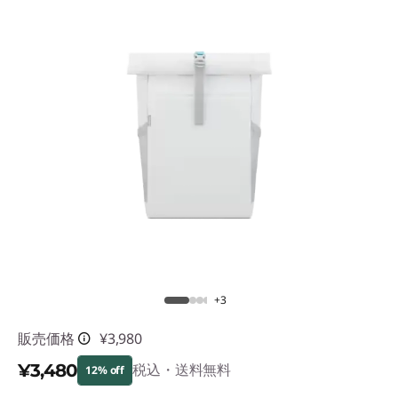
n
g
l
e
-
m
o
d
e
+3
l
販売価格
¥3,980
¥3,480
税込・送料無料
12% off
-