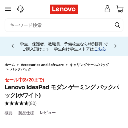
j
メインコンテンツにスキップする
p
-
Currently displaying item 4 of 5
h
学生、保護者、教職員、予備校生なら特別割引で
ご購入頂けます！学生向け学生ストアは
こちら
a
l
ホーム
>
Accessories and Software
>
キャリングケース/バッグ
>
バックパック
Original Price 3980 JPY Discounted Price 348
o
セール中(8/20まで)
Lenovo IdeaPad モダン ゲーミング バックパ
-
ック(ホワイト)
s
(80)
レビュー
概要
製品仕様
i