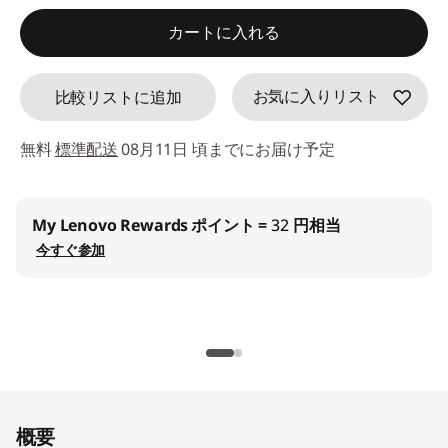
特別割引 :
-¥500
d
カートに入れる
e
お気に入りリスト
比較リストに追加
f
a
無料
標準配送
08月11日 頃までにお届け予定
u
My Lenovo Rewards
ポイント =
32
円相当
l
今すぐ参加
t
概要