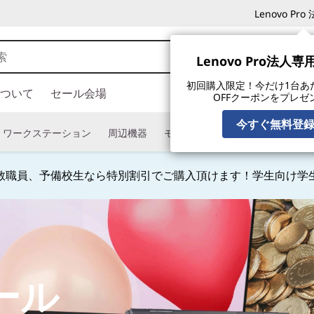
Lenovo P
Lenovo Pro法人
初回購入限定！今だけ1台あたり
ついて
セール会場
OFFクーポンをプレゼ
今すぐ無料登
ワークステーション
周辺機器
モニター
タブレット
ソフ
教職員、予備校生なら特別割引でご購入頂けます！学生向け学
Currently displaying item 4 of
ール