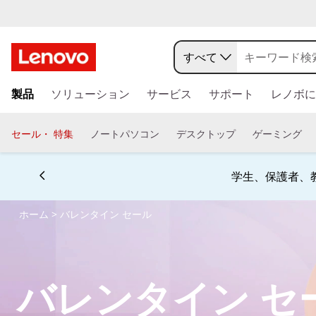
バ
レ
すべて
ン
メ
製品
ソリューション
サービス
サポート
レノボに
イ
タ
ン
コ
セール・ 特集
ノートパソコン
デスクトップ
ゲーミング
イ
ン
テ
ン
ン
学生、保護者、
ツ
セ
に
ホーム
> バレンタイン セール
ス
ー
キ
ッ
ル
プ
バレンタイン セ
す
る