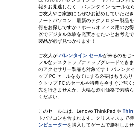
報をお見逃しなく！バレンタイン セールな
ご友人やご家族にもぜひお勧めしていただきた
ノートパソコン、最新のテクノロジー製品を
何をお探しですか？ホームオフィス用のお得
器でデジタル体験を充実させたいとお考えで
製品が必ず見つかります！
ご友人が
バレンタイン セール
が来るのをじ
フルなデスクトップにアップグレードできま
のアクセサリー製品も対象です！ バレンタ
ップ PC セールをあてにする必要はもうあ
クトップ PC のセールや特典を今すぐご
先を行きませんか。大幅な割引価格で素晴ら
ください。
このセールには、Lenovo ThinkPad や
Thi
トパソコンも含まれます。クリスマスまで待つ
ンピューター
を購入してゲームで勝利しませ