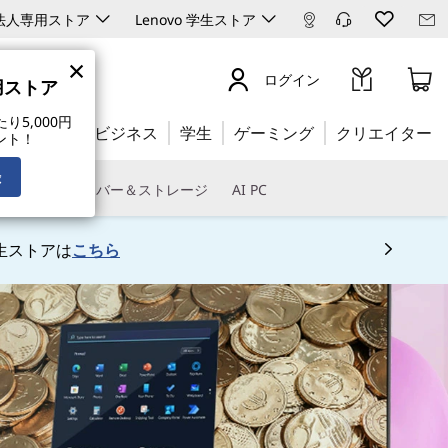
ro 法人専用ストア
Lenovo 学生ストア
×
ログイン
専用ストア
5,000円
公式ストア:
ビジネス
学生
ゲーミング
クリエイター
ント！
録
トウェア
サーバー＆ストレージ
AI PC
生ストアは
こちら
 5