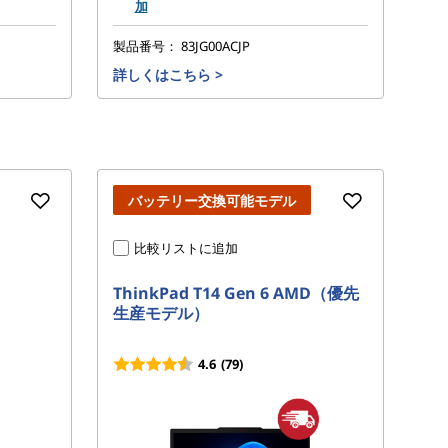
加
製品番号：
83JG00ACJP
製
詳しくはこちら
>
詳
バッテリー交換可能モデル
比較リストに追加
ThinkPad T14 Gen 6 AMD（優先
Th
生産モデル）
Au
26
4.6
(79)