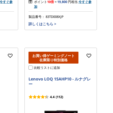
今すぐ参
ポイント
10倍
=
19,800
円相当
今すぐ参
加
製品番号：
83TD008XJP
製
詳しくはこちら
>
詳
お買い得ゲーミングノート
在庫限り特別価格
比較リストに追加
Lenovo LOQ 15AHP10 - ルナグレ
Le
ー
ア
4.4
(112)