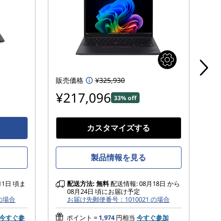
販売価格
¥325,930
¥217,096
¥
33% off
カスタマイズする
製品情報を見る
11日 頃ま
配送方法:
無料
配送情報: 08月18日 から
08月24日 頃にお届け予定
 の場合
お届け先郵便番号：1010021 の場合
今すぐ参
ポイント =
1,974
円相当
今すぐ参加