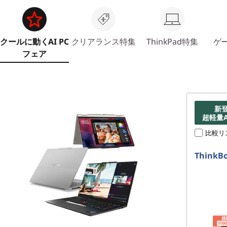
周
年
クールに動くAI PC
クリアランス特集
ThinkPad特集
ゲ
バ
フェア
ー
ス
新
デ
超軽量A
比較リ
ー
ThinkBo
セ
ー
ル