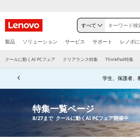
T
h
すべて
i
メ
製品
ソリューション
サービス
サポート
レノボに
イ
n
ン
コ
k
クールに動くAI PCフェア
クリアランス特集
ThinkPad特集
ン
P
テ
ン
学生、保護者、
a
ツ
に
d
ス
キ
特集一覧ページ
3
ッ
8/27まで クールに動くAI PCフェア開催中
プ
3
す
る