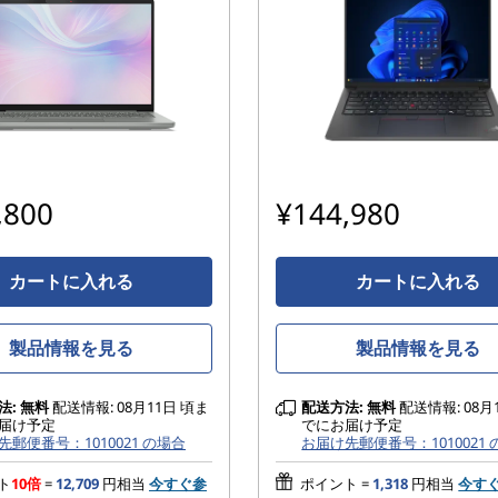
,800
¥144,980
カートに入れる
カートに入れる
製品情報を見る
製品情報を見る
法:
無料
配送情報: 08月11日 頃ま
配送方法:
無料
配送情報: 08月
届け予定
でにお届け予定
先郵便番号：1010021 の場合
お届け先郵便番号：1010021
ト
10倍
=
12,709
円相当
今すぐ参
ポイント =
1,318
円相当
今す