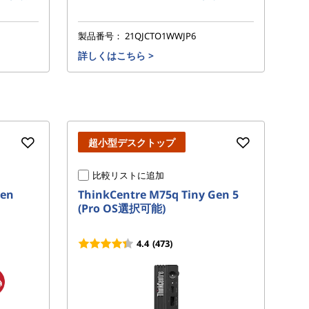
製品番号：
21QJCTO1WWJP6
製
詳しくはこちら
>
詳
超小型デスクトップ
比較リストに追加
Gen
ThinkCentre M75q Tiny Gen 5
Th
(Pro OS選択可能)
5
能
4.4
(473)