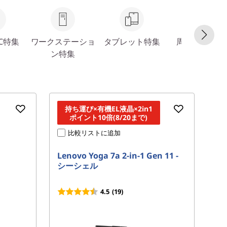
C特集
ワークステーショ
タブレット特集
周辺機器特集
ン特集
持ち運び×有機EL液晶×2in1
ポイント10倍(8/20まで)
比較リストに追加
Lenovo Yoga 7a 2-in-1 Gen 11 -
Le
シーシェル
ア
フ
4.5
(19)