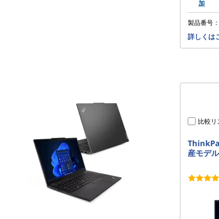
加
製品番号
詳しくは
比較リ
ThinkP
産モデル