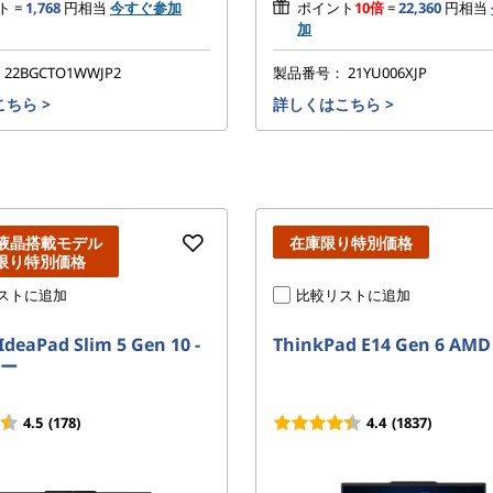
ト =
1,768
円相当
今すぐ参加
ポイント
10倍
=
22,360
円相当
加
：
22BGCTO1WWJP2
製品番号：
21YU006XJP
こちら
>
詳しくはこちら
>
L液晶搭載モデル
在庫限り特別価格
限り特別価格
ストに追加
比較リストに追加
IdeaPad Slim 5 Gen 10 -
ThinkPad E14 Gen 6 AMD
ー
4.5
(178)
4.4
(1837)