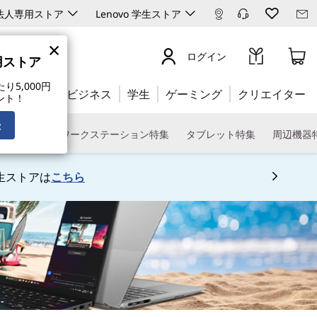
ro 法人専用ストア
Lenovo 学生ストア
×
ログイン
専用ストア
5,000円
公式ストア:
ビジネス
学生
ゲーミング
クリエイター
ント！
録
トPC特集
ワークステーション特集
タブレット特集
周辺機器
生ストアは
こちら
 5