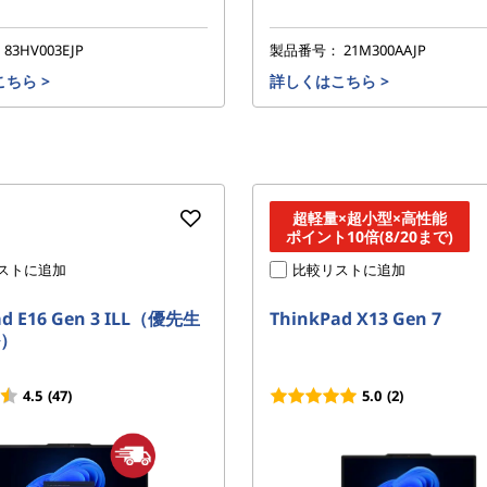
：
83HV003EJP
製品番号：
21M300AAJP
こちら
>
詳しくはこちら
>
超軽量×超小型×高性能
ポイント10倍(8/20まで)
ストに追加
比較リストに追加
ad E16 Gen 3 ILL（優先生
ThinkPad X13 Gen 7
）
4.5
(47)
5.0
(2)