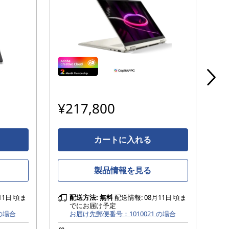
¥217,800
¥
カートに入れる
製品情報を見る
11日 頃ま
配送方法:
無料
配送情報: 08月11日 頃ま
でにお届け予定
 の場合
お届け先郵便番号：1010021 の場合