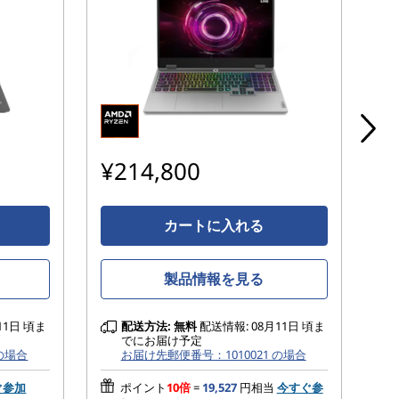
¥214,800
¥
カートに入れる
製品情報を見る
11日 頃ま
配送方法:
無料
配送情報: 08月11日 頃ま
でにお届け予定
 の場合
お届け先郵便番号：1010021 の場合
ぐ参加
ポイント
10倍
=
19,527
円相当
今すぐ参