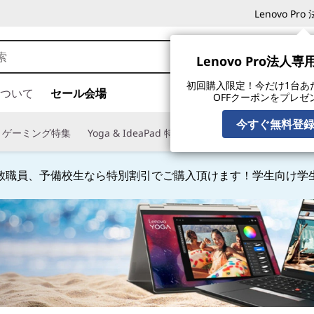
Lenovo P
Lenovo Pro法人
初回購入限定！今だけ1台あたり
ついて
セール会場
OFFクーポンをプレゼ
今すぐ無料登
ゲーミング特集
Yoga & IdeaPad 特集
デスクトップ特集
ノー
教職員、予備校生なら特別割引でご購入頂けます！学生向け学
Currently displaying item 4 of