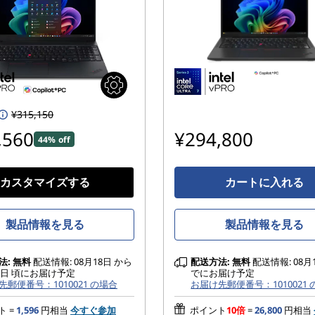
¥315,150
,560
¥294,800
44% off
カスタマイズする
カートに入れる
製品情報を見る
製品情報を見る
法:
無料
配送情報: 08月18日 から
配送方法:
無料
配送情報: 08月
24日 頃にお届け予定
でにお届け予定
先郵便番号：1010021 の場合
お届け先郵便番号：1010021
ト =
1,596
円相当
今すぐ参加
ポイント
10倍
=
26,800
円相当