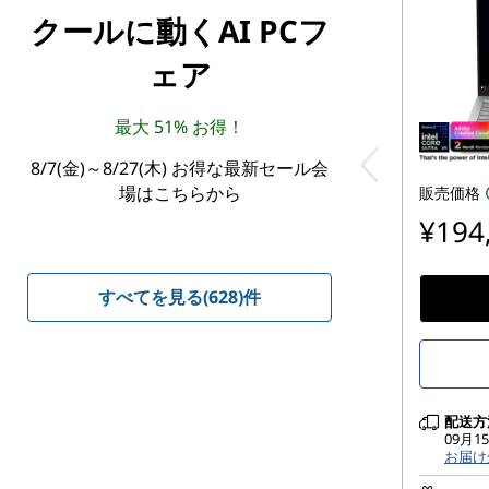
クールに動くAI PCフ
ェア
最大 51% お得！
8/7(金)～8/27(木) お得な最新セール会
場はこちらから
販売価格
¥194
すべてを見る(628)件
配送方
09月
お届け