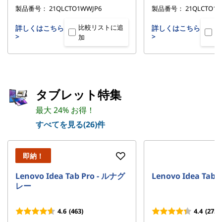
製品番号：
21QLCTO1WWJP6
製品番号：
21QLCTO1W
比較リストに追
比
詳しくはこちら
詳しくはこちら
>
>
加
加
タブレット特集
最大 24% お得！
すべてを見る(26)件
即納！
Lenovo Idea Tab Pro - ルナグ
Lenovo Idea Ta
レー
4.6
(463)
4.4
(275)