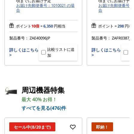
頃までにお届け予定
頃までにお届け予定
お届け先郵便番号：1010021 の場
お届け先郵便番号：10
合
合
ポイント
10倍
=
6,350
円相当
ポイント =
298
円相
製品番号：
ZAE40096JP
製品番号：
ZAFR0387JP
比較リストに追
比
詳しくはこちら
詳しくはこちら
>
>
加
加
周辺機器特集
最大 40% お得！
すべてを見る(476)件
セール中(8/20まで)
即納！