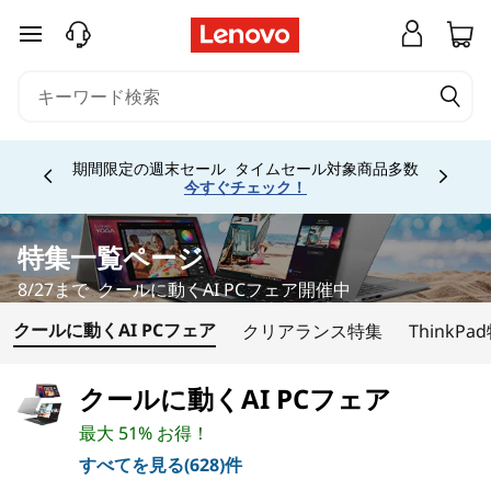
T
メインコンテンツにスキップする
h
i
n
期間限定の週末セール タイムセール対象商品多数
Currently displaying item 1 of
今すぐチェック！
k
P
特集一覧ページ
8/27まで クールに動くAI PCフェア開催中
a
クールに動くAI PCフェア
クリアランス特集
ThinkPa
d
3
クールに動くAI PCフェア
最大 51% お得！
3
すべてを見る(628)件