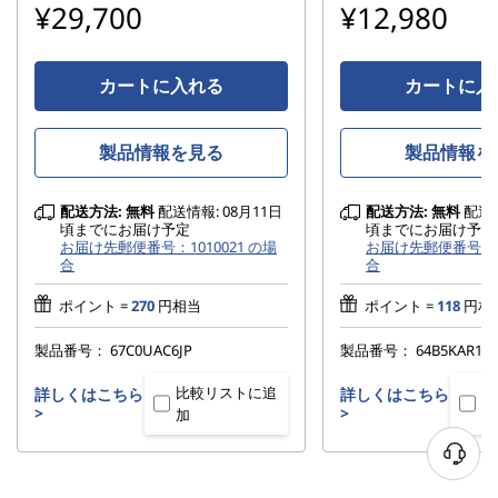
¥29,700
¥12,980
カートに入れる
カートに入
製品情報を見る
製品情報を
配送方法:
無料
配送情報: 08月11日
配送方法:
無料
配送情
頃までにお届け予定
頃までにお届け予定
お届け先郵便番号：1010021 の場
お届け先郵便番号：10
合
合
ポイント =
270
円相当
ポイント =
118
円相
製品番号：
67C0UAC6JP
製品番号：
64B5KAR1JP
比較リストに追
比
詳しくはこちら
詳しくはこちら
>
>
加
加