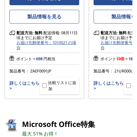
製品情報を見る
製品情報を
配送方法:
無料
配送情報: 08月11日
配送方法:
無料
配送情
頃までにお届け予定
頃までにお届け予定
お届け先郵便番号：1010021 の場
お届け先郵便番号：10
合
合
ポイント =
698
円相当
ポイント
10倍
=
18,6
製品番号：
ZAEF0091JP
製品番号：
21UR000UJ
比較リストに追
比
詳しくはこちら
詳しくはこちら
>
>
加
加
Microsoft Office特集
最大 51% お得！