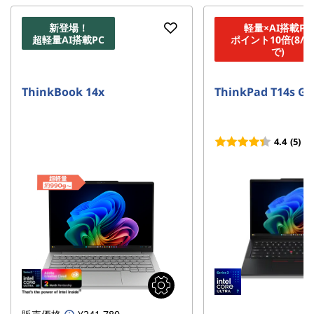
周
年
新登場！
軽量×AI搭載PC
超軽量AI搭載PC
ポイント10倍(8/2
で)
バ
ー
ThinkBook 14x
ThinkPad T14s Ge
ス
4.4
(5)
デ
ー
セ
ー
ル