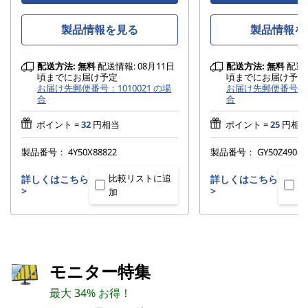
製品情報を見る
製品情報を
配送方法:
無料
配送情報: 08月11日
配送方法:
無料
配送情
頃までにお届け予定
頃までにお届け予定
お届け先郵便番号：1010021 の場
お届け先郵便番号：10
合
合
ポイント =
32
円相当
ポイント =
25
円相
製品番号：
4Y50X88822
製品番号：
GY50Z49089
比較リストに追
比
詳しくはこちら
詳しくはこちら
>
>
加
加
モニター特集
最大 34% お得！