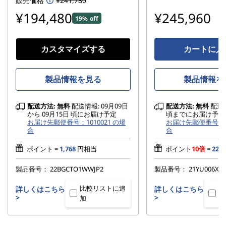
販売価格
¥241,780
¥194,480
¥245,960
19% off
カスタマイズする
カートに入
製品情報を見る
製品情報を
配送方法:
無料
配送情報: 09月09日
配送方法:
無料
配送情
から 09月15日 頃にお届け予定
頃までにお届け予定
お届け先郵便番号：1010021 の場
お届け先郵便番号：10
合
合
ポイント =
1,768
円相当
ポイント
10倍
=
22,3
製品番号：
22BGCTO1WWJP2
製品番号：
21YU006XJP
比較リストに追
比
詳しくはこちら
詳しくはこちら
>
>
加
加