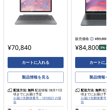
販売価格
¥89,800
¥70,840
¥84,800
5% of
カートに入れる
カートに入
製品情報を見る
製品情報を
配送方法:
無料
配送情報: 08月11日
配送方法:
無料
配送情
頃までにお届け予定
頃までにお届け予定
お届け先郵便番号：1010021 の場
お届け先郵便番号：10
合
合