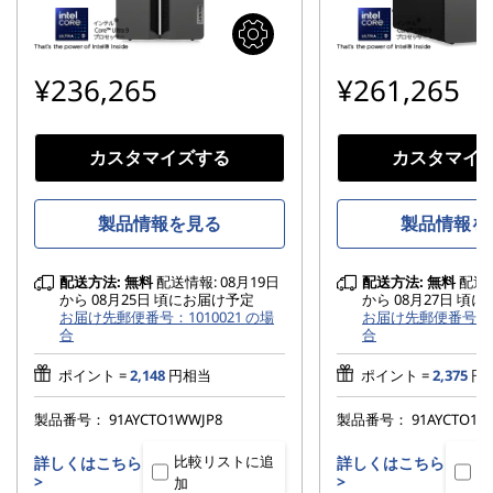
¥236,265
¥261,265
カスタマイズする
カスタマイ
製品情報を見る
製品情報を
配送方法:
無料
配送情報: 08月19日
配送方法:
無料
配送情
から 08月25日 頃にお届け予定
から 08月27日 頃
お届け先郵便番号：1010021 の場
お届け先郵便番号：10
合
合
ポイント =
2,148
円相当
ポイント =
2,375
円
製品番号：
91AYCTO1WWJP8
製品番号：
91AYCTO1W
比較リストに追
比
詳しくはこちら
詳しくはこちら
>
>
加
加