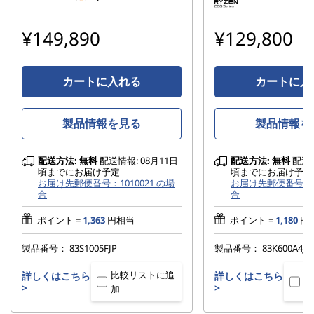
¥149,890
¥129,800
カートに入れる
カートに入
製品情報を見る
製品情報を
配送方法:
無料
配送情報: 08月11日
配送方法:
無料
配送情
頃までにお届け予定
頃までにお届け予定
お届け先郵便番号：1010021 の場
お届け先郵便番号：10
合
合
ポイント =
1,363
円相当
ポイント =
1,180
円
製品番号：
83S1005FJP
製品番号：
83K600A4JP
比較リストに追
比
詳しくはこちら
詳しくはこちら
>
>
加
加