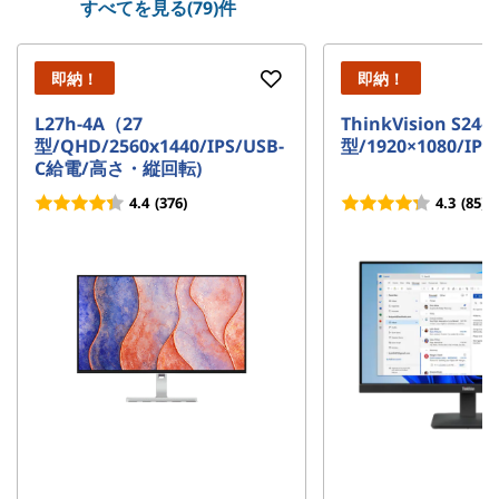
すべてを見る(79)件
即納！
即納！
L27h-4A（27
ThinkVision S24-4
型/QHD/2560x1440/IPS/USB-
型/1920×1080/IPS)
C給電/高さ・縦回転)
4.4
(376)
4.3
(85)