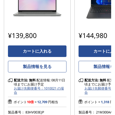
¥139,800
¥144,980
カートに入れる
カートに入
製品情報を見る
製品情報を
配送方法:
無料
配送情報: 08月11日
配送方法:
無料
配送情
頃までにお届け予定
頃までにお届け予定
お届け先郵便番号：1010021 の場
お届け先郵便番号：10
合
合
ポイント
10倍
=
12,709
円相当
ポイント =
1,318
円
製品番号：
83HV003EJP
製品番号：
21M300AAJ