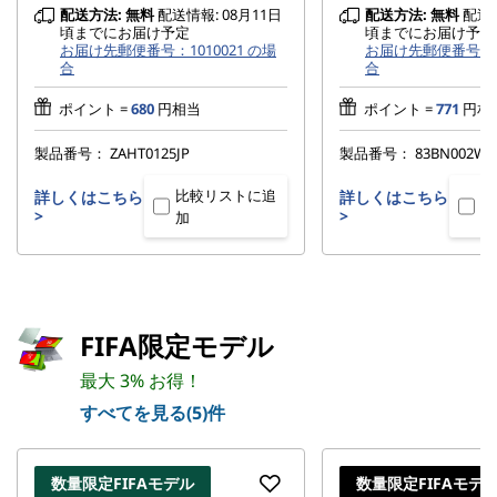
配送方法:
無料
配送情報: 08月11日
配送方法:
無料
配送情
頃までにお届け予定
頃までにお届け予定
お届け先郵便番号：1010021 の場
お届け先郵便番号：10
合
合
ポイント =
680
円相当
ポイント =
771
円相
製品番号：
ZAHT0125JP
製品番号：
83BN002WJ
比較リストに追
比
詳しくはこちら
詳しくはこちら
>
>
加
加
FIFA限定モデル
最大 3% お得！
すべてを見る(5)件
数量限定FIFAモデル
数量限定FIFAモデ