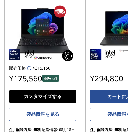
販売価格
¥315,150
¥175,560
¥294,800
44% off
カスタマイズする
カートに入
製品情報を見る
製品情報を
配送方法:
無料
配送情報: 08月18日
配送方法:
無料
配送情