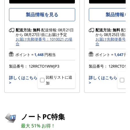
製品情報を見る
製品情報を
配送方法:
無料
配送情報: 08月21日
配送方法:
無料
配送情
から 08月27日 頃にお届け予定
から 08月25日 頃
お届け先郵便番号：1010021 の場
お届け先郵便番号：10
合
合
ポイント =
1,448
円相当
ポイント =
1,647
円
製品番号：
12RRCTO1WWJP3
製品番号：
12RRCTO1W
比較リストに追
比
詳しくはこちら
詳しくはこちら
>
>
加
加
ノートPC特集
最大 51% お得！