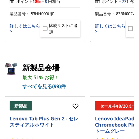
ポイント
10倍
=
0
円相当
ポイント =
771
円相
製品番号：
83HH000UJP
製品番号：
83BN002WJ
比較リストに追
比
詳しくはこちら
詳しくはこちら
>
>
加
加
新製品会場
最大 51% お得！
すべてを見る(99)件
新製品
セール中(8/20まで)
Lenovo Tab Plus Gen 2 - セレ
Lenovo IdeaPad S
スティアルホワイト
Chromebook Plus 
トームグレー