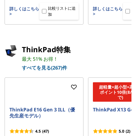
比較リストに追
比
詳しくはこちら
詳しくはこちら
>
>
加
加
ThinkPad特集
最大 51% お得！
すべてを見る(267)件
超軽量×超小型×高
ポイント10倍(8/2
で)
ThinkPad E16 Gen 3 ILL（優
ThinkPad X13 Gen
先生産モデル）
4.5
(47)
5.0
(2)