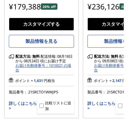
¥179,388
¥236,126
26% off
28%
カスタマイズする
カスタマイ
製品情報を見る
製品情報を
配送方法:
無料
配送情報: 08月18日
配送方法:
無料
配送情
から 08月24日 頃にお届け予定
から 09月08日 頃
お届け先郵便番号：1010021 の場
お届け先郵便番号：10
合
合
ポイント =
1,631
円相当
ポイント =
2,147
円
製品番号：
21SRCTO1WWJP5
製品番号：
21SRCTO1W
比較リストに追
比
詳しくはこちら
詳しくはこちら
>
>
加
加