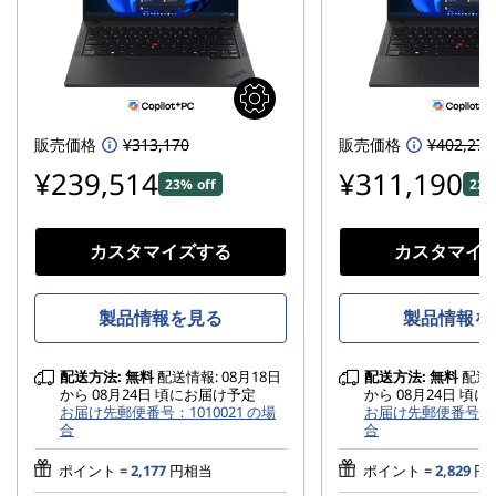
販売価格
¥313,170
販売価格
¥402,270
¥239,514
¥311,190
23% off
22%
カスタマイズする
カスタマイ
製品情報を見る
製品情報を
配送方法:
無料
配送情報: 08月18日
配送方法:
無料
配送情
から 08月24日 頃にお届け予定
から 08月24日 頃
お届け先郵便番号：1010021 の場
お届け先郵便番号：10
合
合
ポイント =
2,177
円相当
ポイント =
2,829
円