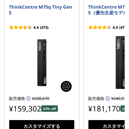
ThinkCentre M75q Tiny Gen
ThinkCentre M75q
5
5（優先生産モデル
4.4
(473)
4.4
(473)
販売価格
¥208,670
販売価格
¥240,570
¥159,302
¥181,170
23% off
24%
カスタマイズする
カスタマイ