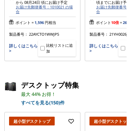
から 08月24日 頃にお届け予定
頃までにお届け予定
お届け先郵便番号：1010021 の場
お届け先郵便番号：10
合
合
ポイント =
1,596
円相当
ポイント
10倍
=
26,8
製品番号：
22AYCTO1WWJP5
製品番号：
21YH0026JP
比較リストに追
比
詳しくはこちら
詳しくはこちら
>
>
加
加
デスクトップ特集
最大 44% お得！
すべてを見る(150)件
超小型デスクトップ
超小型デスクトップ