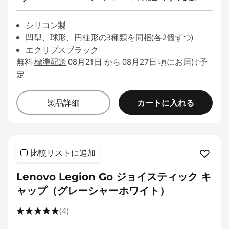
ク
シリコン製
セ
凹型、球形、円柱形の3種類を同梱(各2個ずつ)
エクリプスブラック
サ
無料
標準配送
08月21日 から 08月27日 頃にお届け予
定
リ
カートに入れる
ー
製品詳細
を
見
比較リストに追加
つ
Lenovo Legion Go ジョイスティック キ
ャップ（グレーシャーホワイト）
け
(4)
ま