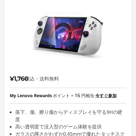
¥1,760
税込・送料無料
16
My Lenovo Rewards
ポイント =
円相当
今すぐ参加
落下、傷、擦り傷からディスプレイを守る9Hの硬
度
高い透明度で没入型のゲーム体験を提供
ガラスの厚さがわずか0.45mmで優れたタッチスク