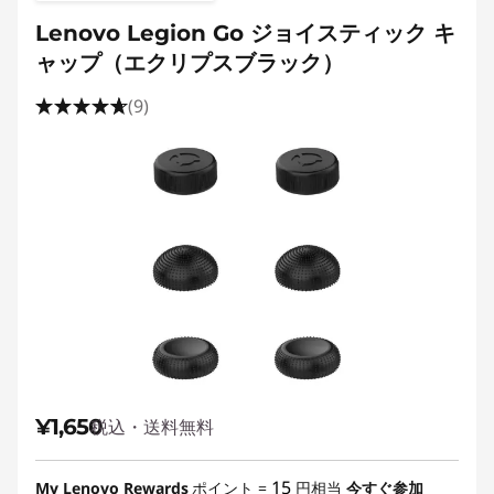
i
Lenovo Legion Go ジョイスティック キ
ャップ（エクリプスブラック）
o
(9)
n
ゲ
ー
ミ
ン
グ
・
¥1,650
税込・送料無料
ア
15
My Lenovo Rewards
ポイント =
円相当
今すぐ参加