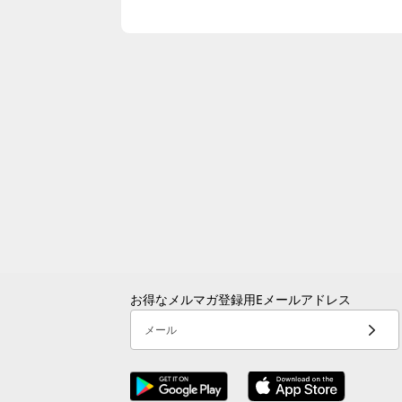
ド
を
プ
レ
ゼ
ン
ト
お得なメルマガ登録用Eメールアドレス
！
メール