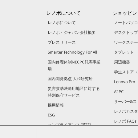
レノボについて
ショッピン
レノボについて
ノートパソコ
レノボ・ジャパン会社概要
デスクトップ
プレスリリース
ワークステー
Smarter Technology For All
タブレット
国内修理体制NECPC群馬事業
周辺機器
場
学生ストア（
国内開発拠点 大和研究所
Lenovo Pro
災害救助法適用地区に対する
AI PC
特別保守サービス
サーバー&ス
採用情報
レノボカスタ
ESG
レノボ FAQs
コンプライアンス (英語)
投資家向け情報 (英語)