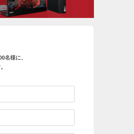
00名様に、
す。