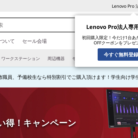
Lenovo P
Lenovo Pro法人
初回購入限定！今だけ1台あたり
ついて
セール会場
OFFクーポンをプレゼ
今すぐ無料登
ワークステーション
周辺機器
モニター
タブレット
ソフ
教職員、予備校生なら特別割引でご購入頂けます！学生向け学
Currently displaying item 4 of
買い得！キャンペーン