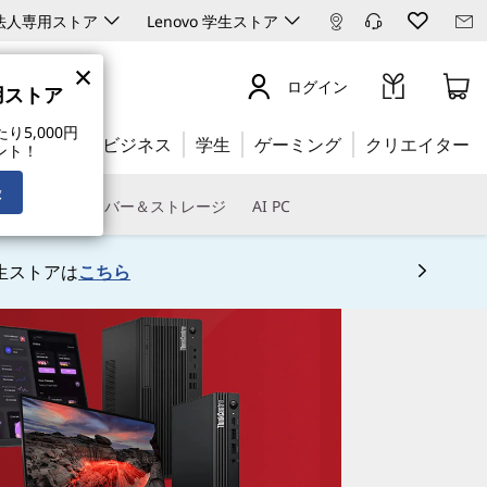
ro 法人専用ストア
Lenovo 学生ストア
×
ログイン
専用ストア
5,000円
公式ストア:
ビジネス
学生
ゲーミング
クリエイター
ント！
録
トウェア
サーバー＆ストレージ
AI PC
生ストアは
こちら
 5