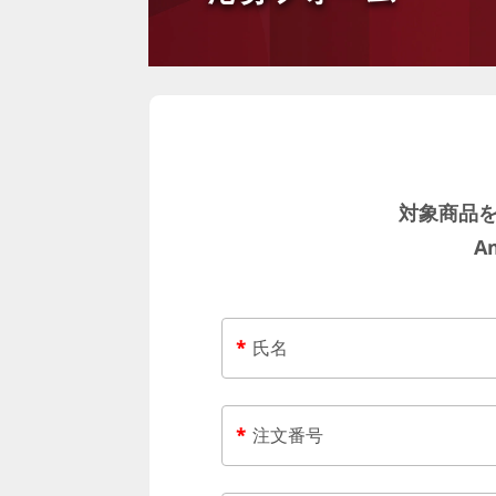
ニ
タ
ー
の
対象商品を
同
A
時
購
*
氏名
入
で
*
注文番号
A