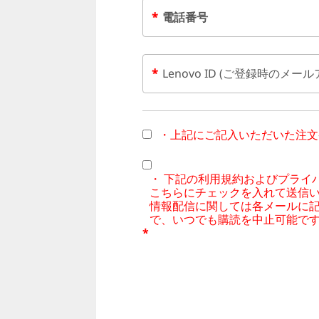
*
電話番号
m
a
*
Lenovo ID (ご登録時のメー
z
o
・上記にご記入いただいた注文
n
ギ
・ 下記の利用規約およびプライ
こちらにチェックを入れて送信い
フ
情報配信に関しては各メールに
で、いつでも購読を中止可能で
*
ト
カ
ー