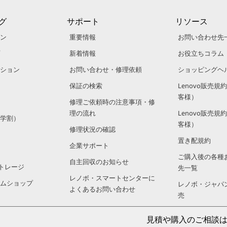
グ
サポート
リソース
ン
重要情報
お問い合わせ先
新着情報
お役立ちコラム
ション
お問い合わせ・修理依頼
ショッピングヘ
保証の検索
Lenovo販売
客様）
修理ご依頼時の注意事項・修
理の流れ
Lenovo販売
学割）
客様）
修理状況の確認
置き配規約
企業サポート
ご購入後の各種
自主回収のお知らせ
トレージ
先一覧
レノボ・スマートセンターに
ムショップ
レノボ・ジャパ
よくあるお問い合わせ
売
販売店のご案内
見積や購入のご相談は: 法人