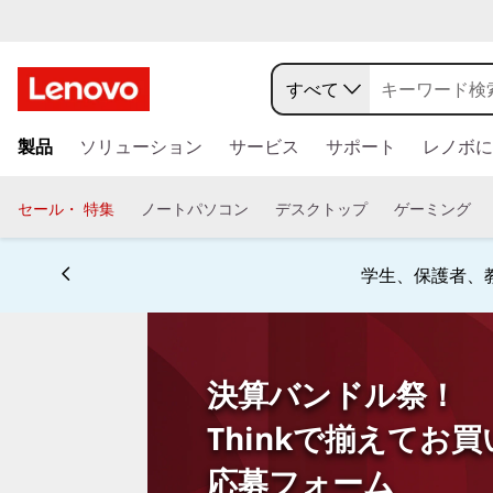
デ
ス
すべて
ク
メ
製品
ソリューション
サービス
サポート
レノボに
イ
ト
ン
コ
セール・ 特集
ノートパソコン
デスクトップ
ゲーミング
ッ
ン
テ
プ
ン
学生、保護者、
ツ
P
に
ス
C
キ
決算バンドル祭！
ッ
と
プ
Thinkで揃えてお
す
モ
応募フォーム
る