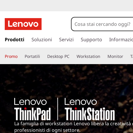
W
o
r
p
a
Prodotti
Soluzioni
Servizi
Supporto
Informazi
k
s
s
s
Promo
Portatili
Desktop PC
Workstation
Monitor
T
a
a
t
c
o
a
n
t
t
e
n
i
u
t
o
La famiglia di workstation Lenovo libera la creatività 
o
professionisti di ogni settore.
p