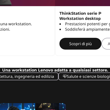
ThinkStation serie P
Workstation desktop
i una workstation.
Prestazioni potenti per 
zioni.
Soddisferà ampiamente le
Scopri di più
A
Una workstation Lenovo adatta a qualsiasi settore.
tettura, ingegneria ed edilizia
Salute e scienze biolog