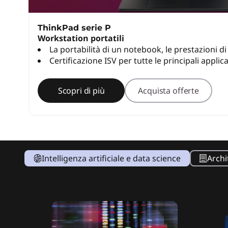
P
ThinkPad serie P
S
Workstation portatili
La portabilità di un notebook, le prestazioni d
e
Certificazione ISV per tutte le principali applica
r
Scopri di più
Acquista offerte
i
e
s
Intelligenza artificiale e data science
Archi