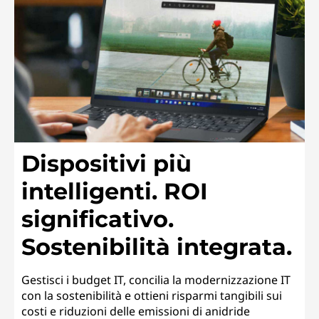
n
a
b
i
l
Dispositivi più
i
intelligenti. ROI
t
significativo.
y
Sostenibilità integrata.
Gestisci i budget IT, concilia la modernizzazione IT
con la sostenibilità e ottieni risparmi tangibili sui
costi e riduzioni delle emissioni di anidride