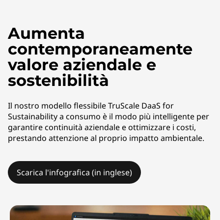
a
S
Aumenta
f
contemporaneamente
o
valore aziendale e
sostenibilità
r
S
Il nostro modello flessibile TruScale DaaS for
Sustainability a consumo è il modo più intelligente per
u
garantire continuità aziendale e ottimizzare i costi,
prestando attenzione al proprio impatto ambientale.
s
t
Scarica l'infografica (in inglese)
a
i