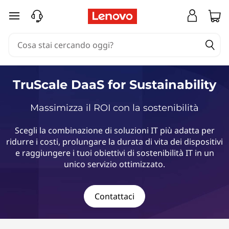
T
passa a contenuto principale
r
u
S
TruScale DaaS for Sustainability
c
Massimizza il ROI con la sostenibilità
a
Scegli la combinazione di soluzioni IT più adatta per
l
ridurre i costi, prolungare la durata di vita dei dispositivi
e raggiungere i tuoi obiettivi di sostenibilità IT in un
e
unico servizio ottimizzato.
D
Contattaci
a