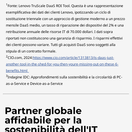
1
Fonte: Lenovo TruScale DaaS ROI Tool. Questa è una rappresentazione
esemplificativa dei dati dei clienti Lenovo, ipotizzando un ciclo di
sostituzione triennale con un approccio di gestione moderno a un prezzo
mensile DaaS medio, un tasso di riparazione dei dispositivi del 2% e una
retribuzione annuale delle risorse IT di 70.000 dollari. I dati sopra
riportati non costituiscono una garanzia di risparmio. I risparmi effettivi
dei clienti possono variare. Tutti gli acquisti DaaS sono soggetti alla
stipula di un contratto formale.
2
CIO.com, 2024:
https://www.cio.com/article/1313813/is-daas-just-
another-tool-in-the-shed-for-you-then-youre-missing-out-on-these-6-
benefits.html
3
Indagine IDC: Approfondimenti sulla sostenibilità e la circolarità di PC-
as-a-Service e Device-as-a-Service
Partner globale
affidabile per la
sostenibilità dell'IT