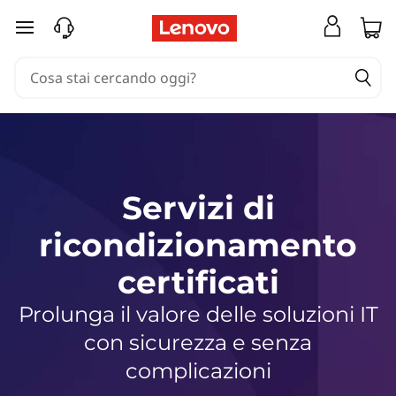
S
e
passa a contenuto principale
r
v
i
z
i
d
i
Servizi di
r
i
ricondizionamento
c
o
certificati
n
d
Prolunga il valore delle soluzioni IT
i
con sicurezza e senza
z
complicazioni
i
o