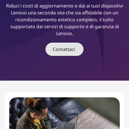
n
Riduci i costi di aggiornamento e dai ai tuoi dispositivi
a
Lenovo una seconda vita che sia affidabile con un
m
ricondizionamento estetico completo, il tutto
e
supportato dai servizi di supporto e di garanzia di
n
Lenovo.
t
o
Contattaci
c
e
r
t
i
f
i
c
a
t
i