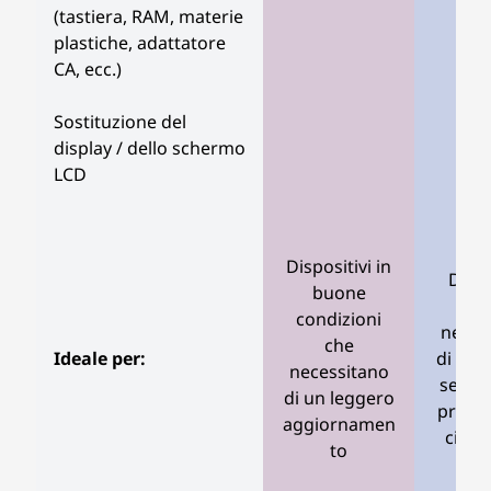
(tastiera, RAM, materie
plastiche, adattatore
CA, ecc.)
Sostituzione del
display / dello schermo
LCD
Dispositivi in
Dispo
buone
c
condizioni
neces
che
Ideale per:
di ripa
necessitano
selett
di un leggero
prolun
aggiornamen
ciclo 
to