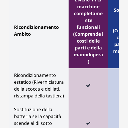
Live
macchine
Sostit
completame
di p
nte
min
Ricondizionamento
funzionali
(Compr
Ambito
(Comprende i
costi
costi delle
parti 
parti e della
manod
manodopera
)
Ricondizionamento
estetico (Riverniciatura
della scocca e dei lati,
ristampa della tastiera)
Sostituzione della
batteria se la capacità
scende al di sotto