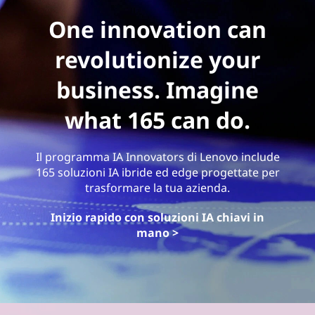
One innovation can
revolutionize your
business. Imagine
what 165 can do.
Il programma IA Innovators di Lenovo include
165 soluzioni IA ibride ed edge progettate per
trasformare la tua azienda.
Inizio rapido con soluzioni IA chiavi in
mano >