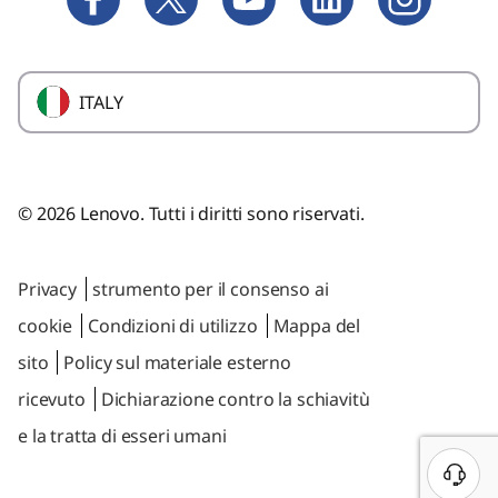
Smartphone & Wearable
Affiiliate Program
Pezzi di ricambio
Serie M All-in-One
Programma acquisti per dipendenti
ITALY
ThinkCentre
Glossario
ThinkCentre X1
IdeaCentre
© 2026 Lenovo. Tutti i diritti sono riservati.
Tablet
Privacy
strumento per il consenso ai
ThinkStation
cookie
Condizioni di utilizzo
Mappa del
Data Center Solutions
sito
Policy sul materiale esterno
ricevuto
Dichiarazione contro la schiavitù
e la tratta di esseri umani