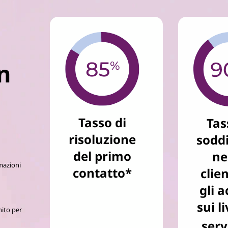
n
Tasso di
Tas
risoluzione
soddi
del primo
ne
rmazioni
contatto*
clien
gli a
sui li
nito per
serv