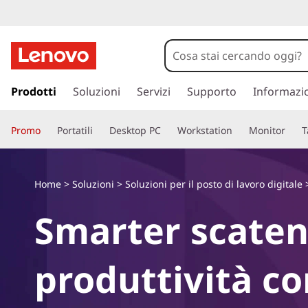
L
e
n
p
a
Prodotti
Soluzioni
Servizi
Supporto
Informazi
o
s
s
v
Promo
Portatili
Desktop PC
Workstation
Monitor
T
a
a
o
c
o
S
Home
>
Soluzioni
>
Soluzioni per il posto di lavoro digitale
n
t
Smarter scatena
e
e
n
r
u
produttività con
t
v
o
p