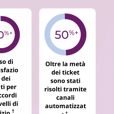
so di
Oltre la metà
sfazio
dei ticket
 dei
sono stati
ti per
risolti tramite
ccordi
canali
velli di
automatizzat
†
izio
‡