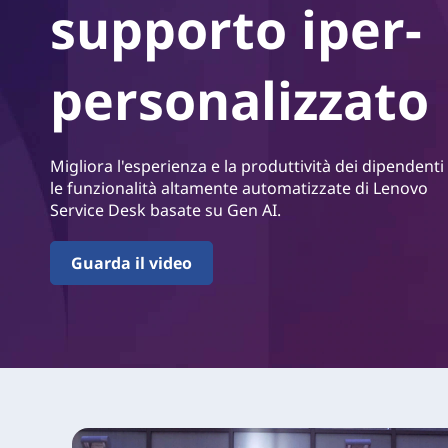
i
supporto iper-
r
c
i
n
personalizzato
e
c
i
D
p
a
e
Migliora l'esperienza e la produttività dei dipendenti
l
le funzionalità altamente automatizzate di Lenovo
e
s
Service Desk basate su Gen AI.
k
Guarda il video