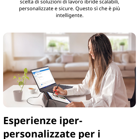
scelta di soluzioni di lavoro ibride scalabili,
t
personalizzate e sicure. Questo sì che è più
intelligente.
i
v
i
t
à
Esperienze iper-
personalizzate per i