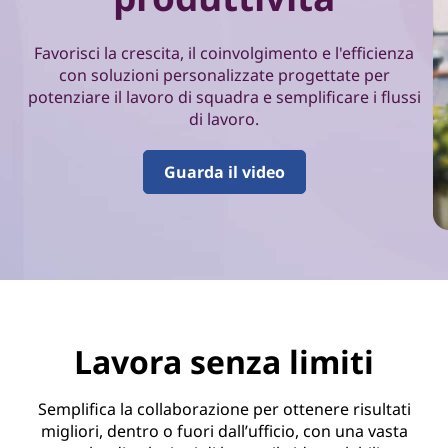
i
o
Favorisci la crescita, il coinvolgimento e l'efficienza
con soluzioni personalizzate progettate per
n
potenziare il lavoro di squadra e semplificare i flussi
di lavoro.
e
e
Guarda il video
p
r
o
d
Lavora senza limiti
u
Semplifica la collaborazione per ottenere risultati
t
migliori, dentro o fuori dall’ufficio, con una vasta