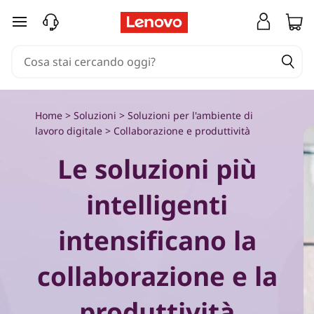
C
passa a contenuto principale
o
l
l
Home
>
Soluzioni
>
Soluzioni per l'ambiente di
a
lavoro digitale
>
Collaborazione e produttività
Le soluzioni più
b
o
intelligenti
r
intensificano la
a
collaborazione e la
z
produttività