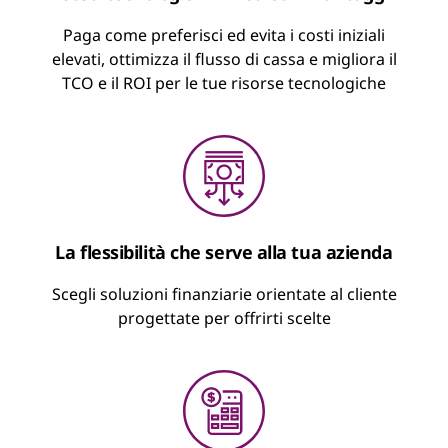
Un contratto di noleggio con pagamenti fissi
Paga come preferisci ed evita i costi iniziali
Pagamento as a Service
e periodici per la tecnologia utilizzata
elevati, ottimizza il flusso di cassa e migliora il
TCO e il ROI per le tue risorse tecnologiche
Finanziamento flessibile per aumentare,
Riduci al minimo le spese di cassa iniziali
diminuire o sospendere l'utilizzo
Ottimizza il flusso di cassa
Mantieni la tecnologia nuova e aggiornata
Approccio simile al "cloud" per pagare in
base all'utilizzo
Sospendi il pagamento su una percentuale
di dispositivi
La flessibilità che serve alla tua azienda
Include lo smaltimento sostenibile
Scegli soluzioni finanziarie orientate al cliente
Scopri di più su Lenovo TruScale
progettate per offrirti scelte