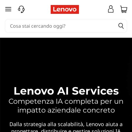
S
passa a contenuto principale
e
r
v
i
z
i
Lenovo AI Services
d
Competenza IA completa per un
i
impatto aziendale concreto
I
Dalla strategia alla scalabilità, Lenovo aiuta a
progettare, distribuire e gestire soluzioni IA