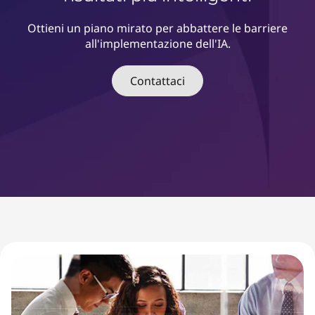
l
l
Ottieni un piano mirato per abbattere le barriere
all'implementazione dell'IA.
'
Contattaci
i
n
t
e
l
l
i
g