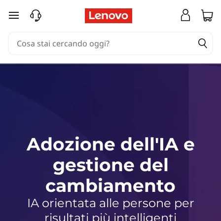
A
passa a contenuto principale
d
o
z
i
o
n
Adozione dell'IA e
e
gestione del
d
cambiamento
e
IA orientata alle persone per
risultati più intelligenti