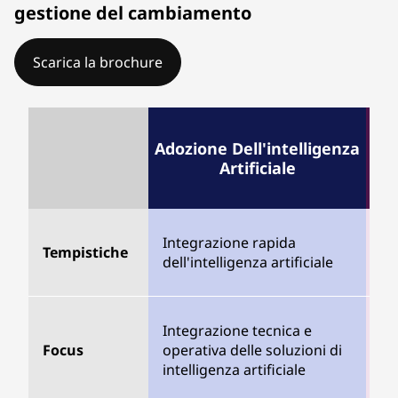
gestione del cambiamento
Scarica la brochure
Adozione Dell'intelligenza
C
Artificiale
Ca
Integrazione rapida
Tempistiche
or
dell'intelligenza artificiale
te
Pr
Integrazione tecnica e
e 
Focus
operativa delle soluzioni di
al
intelligenza artificiale
art