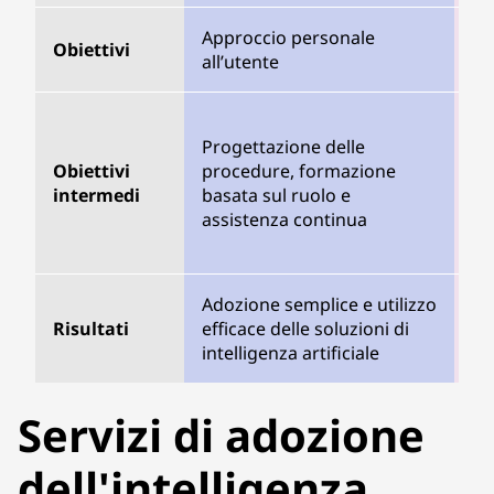
Approccio personale
Obiettivi
Gu
all’utente
Co
Progettazione delle
st
Obiettivi
procedure, formazione
ad
intermedi
basata sul ruolo e
sp
assistenza continua
ar
co
Adozione semplice e utilizzo
Di
Risultati
efficace delle soluzioni di
or
intelligenza artificiale
l'i
Servizi di adozione
dell'intelligenza