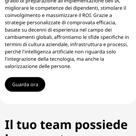
c
grado di preparazione all’implementazione dell'IA,
migliorare le competenze dei dipendenti, stimolare il
i
coinvolgimento e massimizzare il ROI. Grazie a
strategie personalizzate di comprovata efficacia,
a
basate su decenni di esperienza nel campo dei
cambiamenti globali, affrontiamo le sfide specifiche in
l
termini di cultura aziendale, infrastruttura e processi,
perché l'intelligenza artificiale non riguarda solo
e
l'integrazione della tecnologia, ma anche la
e
valorizzazione delle persone.
g
Guarda ora
e
s
t
Il tuo team possiede
i