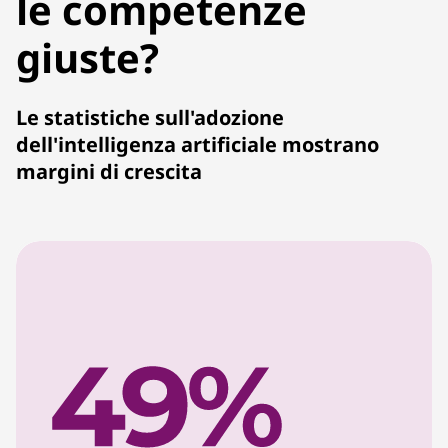
le competenze
o
giuste?
n
e
Le statistiche sull'adozione
dell'intelligenza artificiale mostrano
d
margini di crescita
e
l
c
a
m
b