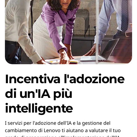
e
n
z
a
a
r
Incentiva l'adozione
t
di un'IA più
i
intelligente
f
I servizi per l'adozione dell'IA e la gestione del
i
cambiamento di Lenovo ti aiutano a valutare il tuo