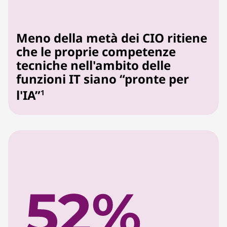
i
a
Meno della metà dei CIO ritiene
m
che le proprie competenze
tecniche nell'ambito delle
e
funzioni IT siano “pronte per
n
l'IA”
1
t
o