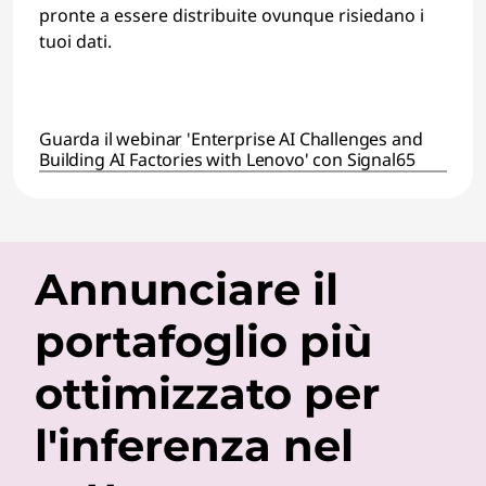
i
pronte a essere distribuite ovunque risiedano i
tuoi dati.
o
n
Guarda il webinar 'Enterprise AI Challenges and
W
Building AI Factories with Lenovo' con Signal65
i
t
Annunciare il
h
O
portafoglio più
p
ottimizzato per
e
l'inferenza nel
n