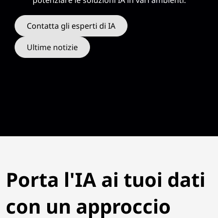
E
potenziare le soluzioni IA in vari ambienti.
:
Contatta gli esperti di IA
A
Ultime notizie
c
c
e
l
e
r
Porta l'IA ai tuoi dati
a
con un approccio
t