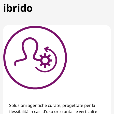
ibrido
i
n
g
I
n
n
o
v
a
t
Soluzioni agentiche curate, progettate per la
flessibilità in casi d'uso orizzontali e verticali e