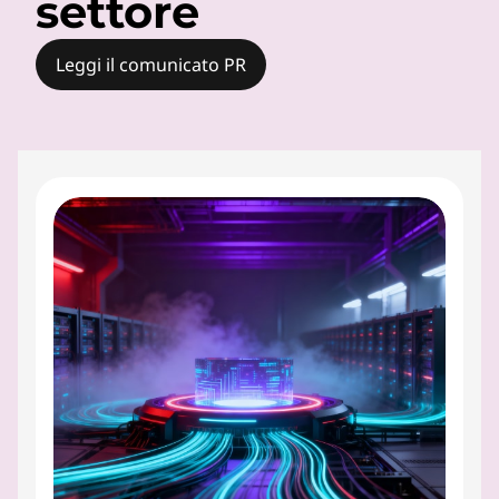
settore
-
Leggi il comunicato PR
S
o
u
r
c
e
S
o
l