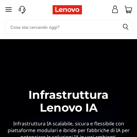
L
passa a contenuto principale
e
n
o
v
o
&
Infrastruttura
S
Lenovo IA
U
S
Infrastruttura IA scalabile, sicura e flessibile con
piattaforme modulari e ibride per fabbriche di IA per