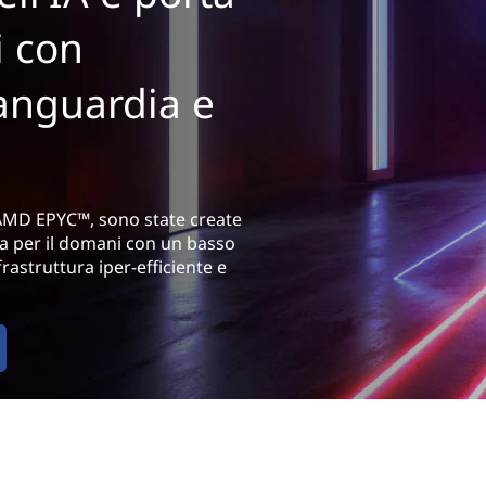
li con
vanguardia e
i AMD EPYC™, sono state create
rea per il domani con un basso
rastruttura iper-efficiente e