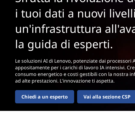
r
i tuoi dati a nuovi livel
i
n
un'infrastruttura all'a
c
i
p
la guida di esperti.
a
l
e
Le soluzioni AI di Lenovo, potenziate dai processor
appositamente per i carichi di lavoro IA intensivi. C
consumo energetico e costi gestibili con la nostra inf
ad alte prestazioni. L'innovazione ti aspetta.
Chiedi a un esperto
Vai alla sezione CSP