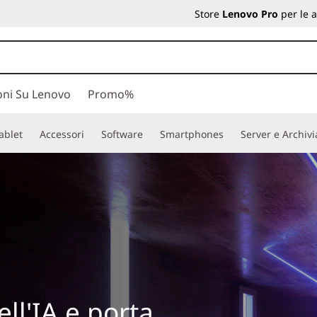
Store
Lenovo Pro
per le 
oni Su Lenovo
Promo%
ablet
Accessori
Software
Smartphones
Server e Archiv
ell'IA e porta