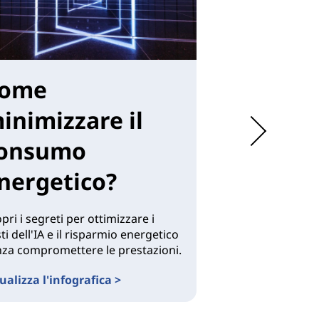
ome
Come ot
inimizzare il
più dal 
onsumo
center?
nergetico?
Scopri come cons
ottimizzare rapi
pri i segreti per ottimizzare i
di archiviazione de
ti dell'IA e il risparmio energetico
massimo dello sp
za compromettere le prestazioni.
dell'output.
ualizza l'infografica >
Visualizza l'info