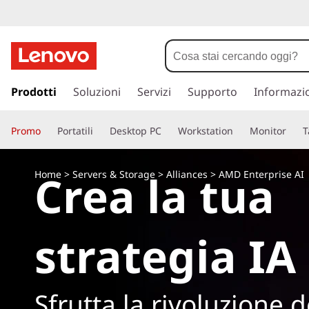
p
a
Prodotti
Soluzioni
Servizi
Supporto
Informazi
s
s
Promo
Portatili
Desktop PC
Workstation
Monitor
T
a
a
c
Crea la tua
Home
>
Servers & Storage
>
Alliances
> AMD Enterprise AI
o
n
t
e
strategia IA
n
u
t
o
Sfrutta la rivoluzione d
p