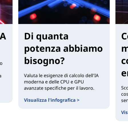
IA
Di quanta
C
potenza abbiamo
m
bisogno?
c
so
e
Valuta le esigenze di calcolo dell'IA
a
moderna e delle CPU e GPU
Sco
avanzate specifiche per il lavoro.
cos
Visualizza l'infografica >
sen
Vis