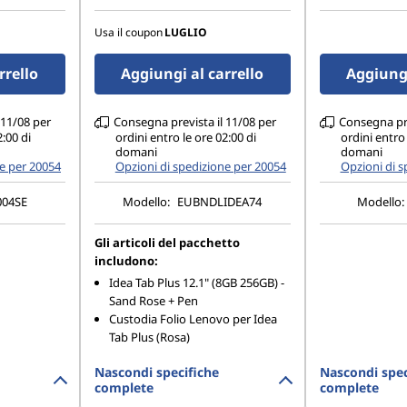
e + 8 MP FF
13 MP AF posteriore + 8 MP FF
13 MP AF p
anteriore
anteriore
Usa il coupon
LUGLIO
rrello
Aggiungi al carrello
Aggiungi
 11/08 per
Consegna prevista il 11/08 per
Consegna pre
2:00 di
ordini entro le ore 02:00 di
ordini entro 
domani
domani
ne per 20054
Opzioni di spedizione per 20054
Opzioni di s
004SE
Modello:
EUBNDLIDEA74
Modello:
Gli articoli del pacchetto
includono:
Idea Tab Plus 12.1" (8GB 256GB) -
Sand Rose + Pen
Custodia Folio Lenovo per Idea
Tab Plus (Rosa)
Nascondi specifiche
Nascondi spec
complete
complete