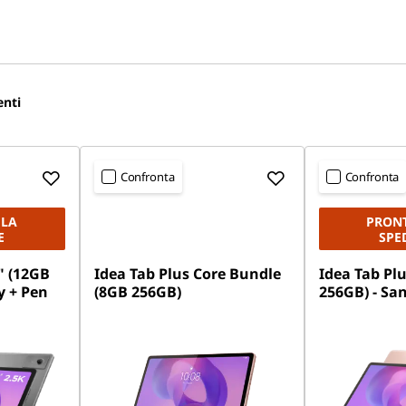
enti
Confronta
Confronta
 LA
PRONT
E
SPE
" (12GB
Idea Tab Plus Core Bundle
Idea Tab Plu
y + Pen
(8GB 256GB)
256GB) - Sa