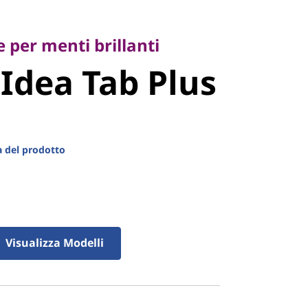
er menti brillanti
dea Tab
e per menti brillanti
Idea Tab Plus
 del prodotto
Visualizza Modelli