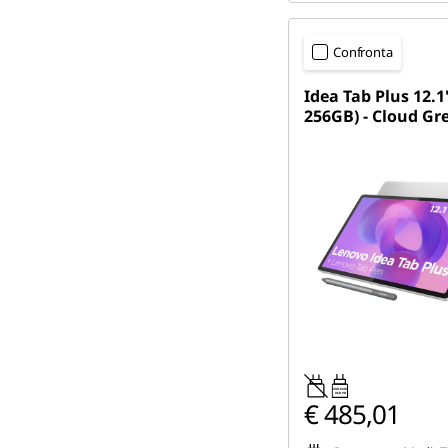
Confronta
Idea Tab Plus 12.1
256GB) - Cloud Gr
20W-60W
USB PD
€ 485,01