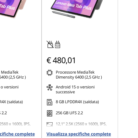
20W-60W
USB PD
€ 480,01
 MediaTek
Processore MediaTek
400 (2,5 GHz )
Dimensity 6400 (2,5 GHz )
o versioni
Android 15 o versioni
successive
4X (saldata)
8 GB LPDDR4X (saldata)
 2.2
256 GB UFS 2.2
2560 x 1600), IPS,
12,1" 2.5K (2560 x 1600), IPS,
, 800 nits
Multi-Touch, 800 nits
ecifiche complete
nits (Typical), 90Hz
Visualizza specifiche complete
(Peak)/600 nits (Typical), 90Hz