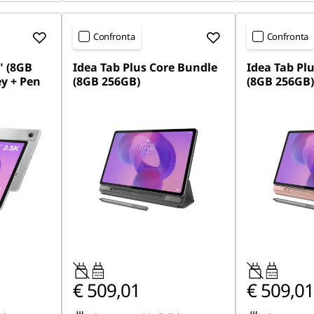
Confronta
Confronta
" (8GB
Idea Tab Plus Core Bundle
Idea Tab Pl
ey + Pen
(8GB 256GB)
(8GB 256GB)
20W-60W
20W-60W
USB PD
USB PD
€ 509,01
€ 509,01