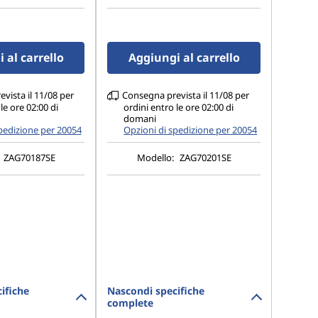
osteriore + 8 MP FF
13 MP AF posteriore + 8 MP FF
anteriore
 al carrello
Aggiungi al carrello
vista il 11/08 per
Consegna prevista il 11/08 per
le ore 02:00 di
ordini entro le ore 02:00 di
domani
pedizione per 20054
Opzioni di spedizione per 20054
ZAG70187SE
Modello:
ZAG70201SE
ifiche
Nascondi specifiche
complete