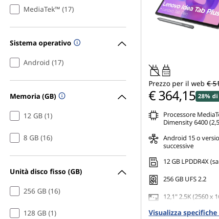
MediaTek™ (17)
Sistema operativo
Android (17)
20W-60W
USB PD
Prezzo per il web
€ 5
€ 364,15
Memoria (GB)
28% di
Processore MediaT
12 GB (1)
Dimensity 6400 (2,5
8 GB (16)
Android 15 o versio
successive
12 GB LPDDR4X (sa
Unità disco fisso (GB)
256 GB UFS 2.2
256 GB (16)
12,1" 2.5K (2560 x 1
Multi-Touch, 800 ni
Visualizza specifich
(Peak)/600 nits (Typ
128 GB (1)