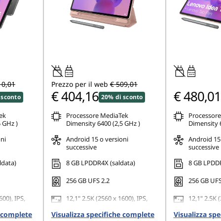
20W-60W
20W-60W
USB PD
USB PD
10,01
Prezzo per il web
€ 509,01
€ 404,16
€ 480,01
 sconto
20% di sconto
ek
Processore MediaTek
Processore
 GHz )
Dimensity 6400 (2,5 GHz )
Dimensity 6
ni
Android 15 o versioni
Android 15 
successive
successive
ldata)
8 GB LPDDR4X (saldata)
8 GB LPDDR
256 GB UFS 2.2
256 GB UFS
600), IPS,
12,1" 2.5K (2560 x 1600), IPS,
12,1" 2.5K (
ts
Multi-Touch, 800 nits
Multi-Touch
e complete
ical), 90Hz
Visualizza specifiche complete
(Peak)/600 nits (Typical), 90Hz
Visualizza sp
(Peak)/600 