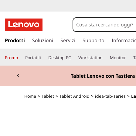
L
e
n
p
a
Prodotti
Soluzioni
Servizi
Supporto
Informazi
o
s
s
v
Promo
Portatili
Desktop PC
Workstation
Monitor
T
a
a
o
Currently displaying item 2 of 2
c
Tablet Lenovo con Tastiera
o
I
n
t
d
Home
>
Tablet
>
Tablet Android
>
idea-tab-series
>
Le
e
n
e
u
t
a
o
p