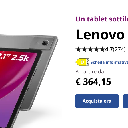
Un tablet sottile p
Lenovo I
Un tablet sottil
Lenovo 
Plus
4.7
(274)
Scheda informativa
A partire da
€ 364,15
Acquista ora