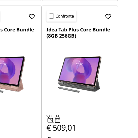
Confronta
us Core Bundle
Idea Tab Plus Core Bundle
(8GB 256GB)
20W-60W
USB PD
€ 509,01