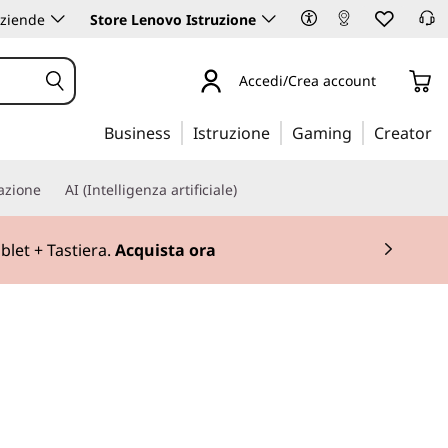
aziende
Store Lenovo Istruzione
Accedi/Crea account
Business
Istruzione
Gaming
Creator
iazione
AI (Intelligenza artificiale)
blet + Tastiera.
Acquista ora