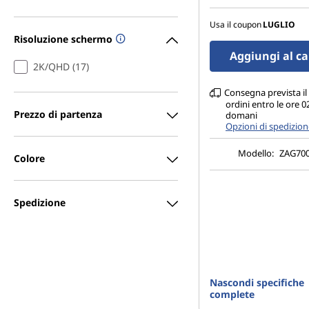
13 MP AF posterior
anteriore
Usa il coupon
LUGLIO
Risoluzione schermo
Aggiungi al ca
2K/QHD (17)
Consegna prevista il
ordini entro le ore 0
Prezzo di partenza
domani
Opzioni di spedizio
Modello:
ZAG70
Colore
Spedizione
Nascondi specifiche
complete