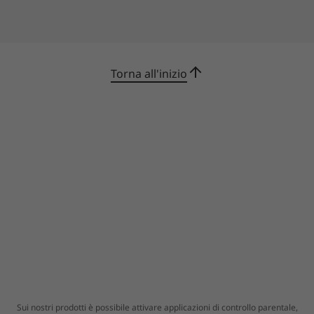
Torna all'inizio
Choose from tiered plans
Addressing essential fleet management needs,
ThinkSmart Manager BASIC is included with
new and legacy devices. Its features are
included in ThinkSmart Manager PREMIUM,
plus additional features for an additional
cost*. No matter which version you choose, it
will ensure your IT group remains efficient.
Sui nostri prodotti è possibile attivare applicazioni di controllo parentale,