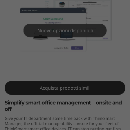
M
a
n
Nuove opzioni disponibili
a
g
e
ThinkSmart Manager
r
Acquista prodotti simili
Simplify smart office management—onsite and
off
Give your IT department some time back with ThinkSmart
Manager, the official manageability console for your fleet of
ThinkSmart smart office devices. IT can stop putting out fires