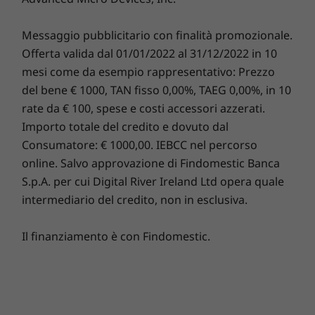
Messaggio pubblicitario con finalità promozionale.
Protect your fleet
Offerta valida dal 01/01/2022 al 31/12/2022 in 10
mesi come da esempio rappresentativo: Prezzo
Using hardware-based Trusted Platform
del bene € 1000, TAN fisso 0,00%, TAEG 0,00%, in 10
Module (TPM) 2.0, ThinkSmart Manager allows
rate da € 100, spese e costi accessori azzerati.
your IT personnel to protect each device with
Importo totale del credito e dovuto dal
Lenovo Secure Authentication. They can
Consumatore: € 1000,00. IEBCC nel percorso
elevate security with BIOS/SVP change
management, proactively remove blockers,
online. Salvo approvazione di Findomestic Banca
and prevent unwanted access to a device with
S.p.A. per cui Digital River Ireland Ltd opera quale
remote blocking of USB ports and USB Boot
intermediario del credito, non in esclusiva.
Enable/Disable. Manage your fleet securely.
Il finanziamento è con Findomestic.