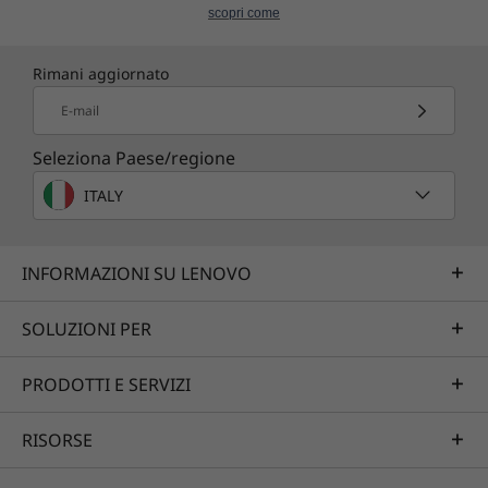
scopri come
*Please contact your Lenovo Sales Representative for full
details.
*Units shipped to certain countries need to install client
Rimani aggiornato
software before they can be claimed by ThinkSmart
E-mail
Manager.
Seleziona Paese/regione
ITALY
INFORMAZIONI SU LENOVO
SOLUZIONI PER
PRODOTTI E SERVIZI
RISORSE