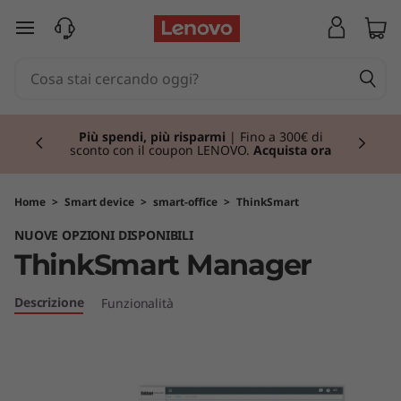
T
passa a contenuto principale
h
i
Currently displaying item 1 of 3
n
Più spendi, più risparmi
| Fino a 300€ di
sconto con il coupon LENOVO.
Acquista ora
k
S
Home
>
Smart device
>
smart-office
>
ThinkSmart
NUOVE OPZIONI DISPONIBILI
m
ThinkSmart Manager
a
Descrizione
Funzionalità
r
t