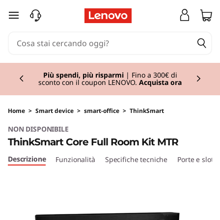
T
passa a contenuto principale
h
i
Currently displaying item 1 of 3
n
Più spendi, più risparmi
| Fino a 300€ di
sconto con il coupon LENOVO.
Acquista ora
k
S
Home
>
Smart device
>
smart-office
>
ThinkSmart
NON DISPONIBILE
m
ThinkSmart Core Full Room Kit MTR
a
Descrizione
Funzionalità
Specifiche tecniche
Porte e slot
r
t