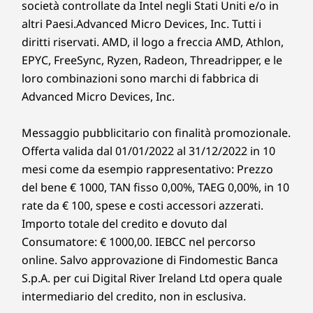
società controllate da Intel negli Stati Uniti e/o in
Sicurezza
altri Paesi.Advanced Micro Devices, Inc. Tutti i
9
-
Ingresso alimentazione
diritti riservati. AMD, il logo a freccia AMD, Athlon,
TPM (Trusted Platform Module) 2.0
Slot per lucchetto Kensington MiniSaver
EPYC, FreeSync, Ryzen, Radeon, Threadripper, e le
Controlli intuitivi per avviare riunioni,
10
-
Opzionale: Ingresso HDMI
condividere contenuti e molto altro
loro combinazioni sono marchi di fabbrica di
Certificazioni
Advanced Micro Devices, Inc.
ThinkSmart Controller integra un display HD
Microsoft Teams Rooms
antiriflesso e antimacchia da 25,65 cm (10,1")
®
vPro
Messaggio pubblicitario con finalità promozionale.
con touchscreen a 10 punti. L'intuitiva
Offerta valida dal 01/01/2022 al 31/12/2022 in 10
interfaccia di Microsoft Teams consente inoltre
Le specifiche possono variare in base all'area geografica/al modello.
mesi come da esempio rappresentativo: Prezzo
di avviare e controllare riunioni, condividere
del bene € 1000, TAN fisso 0,00%, TAEG 0,00%, in 10
contenuti e collaborare con estrema
rate da € 100, spese e costi accessori azzerati.
semplicità, ovunque si trovino i propri colleghi.
ThinkSmart Controller
Progettato nel segno della praticità, il design
Importo totale del credito e dovuto dal
offre due angoli di visualizzazione, sensori IR
Consumatore: € 1000,00. IEBCC nel percorso
Porte e slot
integrati che rilevano la presenza umana nella
online. Salvo approvazione di Findomestic Banca
USB-C 2.0 (per ThinkSmart Core)
stanza e connettività USB-C. Ma non solo:
S.p.A. per cui Digital River Ireland Ltd opera quale
Jack combinato cuffie/microfono
grazie al sistema di gestione dei cavi integrato
Controller
intermediario del credito, non in esclusiva.
e ai supporti VESA, si adatta perfettamente a