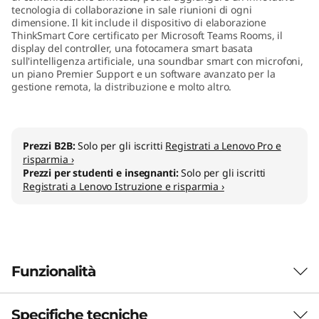
tecnologia di collaborazione in sale riunioni di ogni
m
dimensione. Il kit include il dispositivo di elaborazione
ThinkSmart Core certificato per Microsoft Teams Rooms, il
K
display del controller, una fotocamera smart basata
sull'intelligenza artificiale, una soundbar smart con microfoni,
i
un piano Premier Support e un software avanzato per la
gestione remota, la distribuzione e molto altro.
t
M
Prezzi B2B:
Solo per gli iscritti
Registrati a Lenovo Pro e
risparmia ›
T
Prezzi per studenti e insegnanti:
Solo per gli iscritti
Registrati a Lenovo Istruzione e risparmia ›
R
Funzionalità
Specifiche tecniche