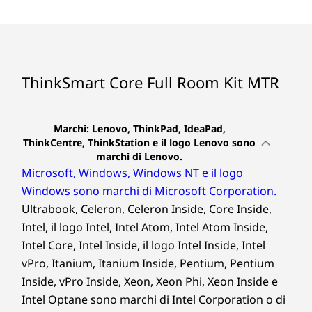
Wi-Fi: 802.11 AC (2x2)
collaborazione a livello aziendale. Certificato
2
-
USB-A 3.2 di prima generazione
®
Bluetooth
Low Energy (LE) 5.0
per Microsoft Teams con cui viene fornito di
serie, consente ai dipendenti di connettersi,
Porte e slot
condividere e collaborare in modo semplice e
3
-
Uscita HDMI
ThinkSmart Core Full Room Kit MTR
sicuro. Esegue inoltre il collaudato sistema
2 USB-A 3.2 di seconda generazione
operativo Windows 10 IoT Enterprise SAC.
USB-A 3.2 di prima generazione
USB-C 3.2 di seconda generazione
4
-
USB-A 3.2 di seconda generazione
Marchi: Lenovo, ThinkPad, IdeaPad,
USB-C 3.2 di prima generazione (per ThinkSmart
ThinkCentre, ThinkStation e il logo Lenovo sono
Controller)
marchi di Lenovo.
5
-
Ethernet RJ-45
2 uscite HDMI
Microsoft, Windows, Windows NT e il logo
Opzionale: Ingresso HDMI
Windows sono marchi di Microsoft Corporation.
Ethernet RJ-45
6
-
USB-C 3.2 di seconda generazione
Ultrabook, Celeron, Celeron Inside, Core Inside,
Intel, il logo Intel, Intel Atom, Intel Atom Inside,
Dimensioni (A x L x P)
Intel Core, Intel Inside, il logo Intel Inside, Intel
3,75 cm x 22,6 cm x 20 cm / 1,48" x 8,90" x 7,87"
7
-
USB-A 3.2 di seconda generazione
vPro, Itanium, Itanium Inside, Pentium, Pentium
Inside, vPro Inside, Xeon, Xeon Phi, Xeon Inside e
Peso
8
-
Uscita HDMI
Intel Optane sono marchi di Intel Corporation o di
1,12 kg