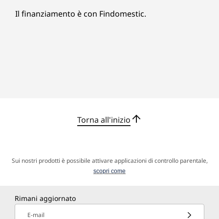
Sicurezza
qualsiasi ambiente.
Il finanziamento è con Findomestic.
Slot per lucchetto Kensington MiniSaver
11
-
USB-C 2.0 (per Core)
Le specifiche possono variare in base all'area geografica/al modello.
12
-
Jack combinato cuffie/microfono
13
-
Vite per piastra di protezione
14
-
Slot per lucchetto Kensington MiniSaver
Torna all'inizio
Sui nostri prodotti è possibile attivare applicazioni di controllo parentale,
scopri come
Rimani aggiornato
Interazioni smarter per un team più unito
E-mail