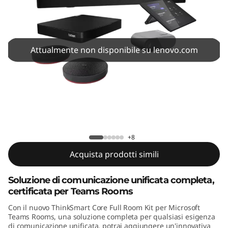
C
o
r
Attualmente non disponibile su lenovo.com
e
F
u
ThinkSmart Core Full Room Kit MTR
l
+8
l
Acquista prodotti simili
R
Soluzione di comunicazione unificata completa,
certificata per Teams Rooms
o
Con il nuovo ThinkSmart Core Full Room Kit per Microsoft
o
Teams Rooms, una soluzione completa per qualsiasi esigenza
di comunicazione unificata, potrai aggiungere un'innovativa