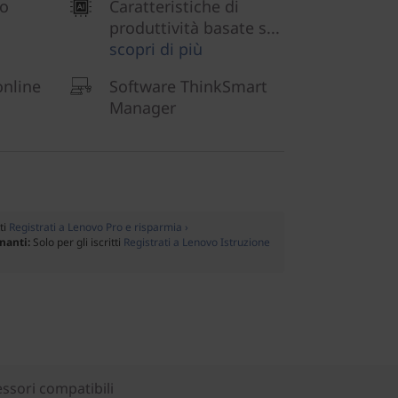
lo
Caratteristiche di
produttività basate s...
scopri di più
online
Software ThinkSmart
Manager
tti
Registrati a Lenovo Pro e risparmia ›
gnanti:
Solo per gli iscritti
Registrati a Lenovo Istruzione
ssori compatibili