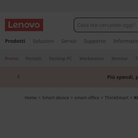
K
i
t
p
a
Prodotti
Soluzioni
Servizi
Supporto
Informazi
c
s
s
o
Promo
Portatili
Desktop PC
Workstation
Monitor
T
a
a
n
Currently displaying item 1 of 3
c
Più spendi, 
o
t
n
t
r
Home
>
Smart device
>
smart-office
>
ThinkSmart
>
K
e
n
o
u
t
l
o
p