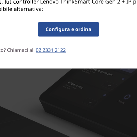
, Kit controller Lenovo ThinkSmart Core Gen 2 + IP 
ibile alternativa:
Configura e ordina
to? Chiamaci al
02 2331 2122