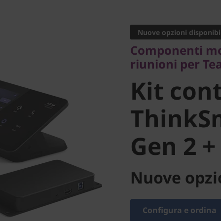
Componenti modul
riunioni per Team
Nuove opzioni disponibil
Kit contr
Componenti mod
riunioni per T
Lenovo 
Kit con
Core Gen
ThinkS
Gen 2 +
Teams
Nuove opzio
Configura e ordina