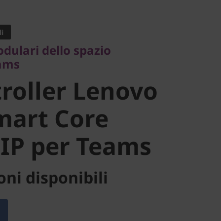
ari dello spazio
s
i
oller
ulari dello spazio
eams
ThinkSmart
troller Lenovo
 2 + IP per
mart Core
 IP per Teams
ni disponibili