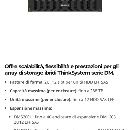
i
e
s
p
a
Lenovo ThinkSystem DM120S 2U12 LFF
SAS HDD Expansion Enclosure
n
Offre scalabilità, flessibilità e prestazioni per gli
s
array di storage ibridi ThinkSystem serie DM.
Fattore di forma:
2U, 12 slot per unità HDD LFF SAS
i
Capacità massima (per enclosure):
fino a 288 TB
o
Unità massime (per enclosure):
fino a 12 HDD SAS LFF
Espansione massima:
n
DM5200H: fino a 40 enclosure di espansione DM120S
2U12 LFF SAS
e