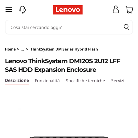
E
passa a contenuto principale
n
c
l
Home
>
...
>
ThinkSystem DM Series Hybrid Flash
o
Lenovo ThinkSystem DM120S 2U12 LFF
SAS HDD Expansion Enclosure
s
Descrizione
Funzionalità
Specifiche tecniche
Servizi
u
r
e
d