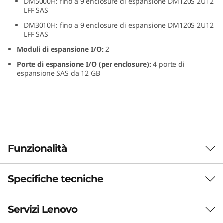
DM5000H: fino a 9 enclosure di espansione DM120S 2U12
H
LFF SAS
DM3010H: fino a 9 enclosure di espansione DM120S 2U12
D
LFF SAS
Moduli di espansione I/O:
2
D
Porte di espansione I/O (per enclosure):
4 porte di
T
espansione SAS da 12 GB
h
i
n
Funzionalità
k
Specifiche tecniche
S
Enclosure di
espansione HDD
y
Servizi Lenovo
Formato