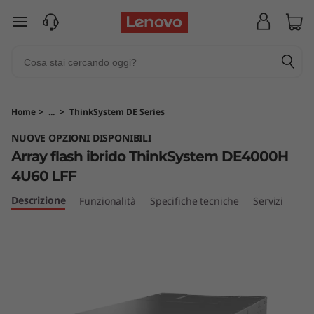
A
passa a contenuto principale
r
r
a
Home
>
...
>
ThinkSystem DE Series
y
NUOVE OPZIONI DISPONIBILI
Array flash ibrido ThinkSystem DE4000H
f
4U60 LFF
l
Descrizione
Funzionalità
Specifiche tecniche
Servizi
a
s
h