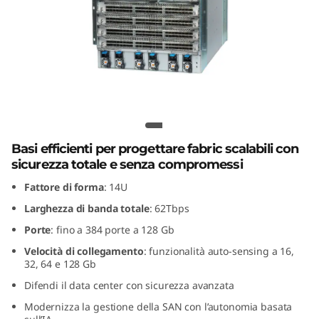
G
e
n
8
F
Lenovo X8-8 Gen 8 Fibre Channel
Director
i
Basi efficienti per progettare fabric scalabili con
sicurezza totale e senza compromessi
b
Fattore di forma
: 14U
r
Larghezza di banda totale
: 62Tbps
Porte
: fino a 384 porte a 128 Gb
e
Velocità di collegamento
: funzionalità auto-sensing a 16,
32, 64 e 128 Gb
C
Difendi il data center con sicurezza avanzata
h
Modernizza la gestione della SAN con l’autonomia basata