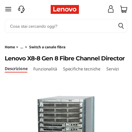
L
passa a contenuto principale
e
n
o
Home
>
...
>
Switch a canale fibra
v
Lenovo X8-8 Gen 8 Fibre Channel Director
o
Descrizione
Funzionalità
Specifiche tecniche
Servizi
X
8
-
8