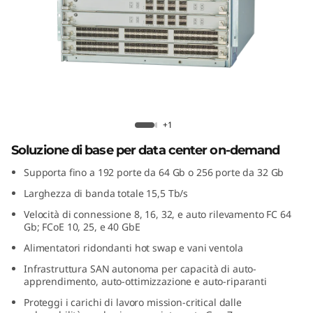
G
e
n
7
F
Lenovo X7-4 Gen 7 Fibre Channel
+1
Director
i
Soluzione di base per data center on-demand
Supporta fino a 192 porte da 64 Gb o 256 porte da 32 Gb
b
Larghezza di banda totale 15,5 Tb/s
r
Velocità di connessione 8, 16, 32, e auto rilevamento FC 64
Gb; FCoE 10, 25, e 40 GbE
e
Alimentatori ridondanti hot swap e vani ventola
C
Infrastruttura SAN autonoma per capacità di auto-
apprendimento, auto-ottimizzazione e auto-riparanti
h
Proteggi i carichi di lavoro mission-critical dalle