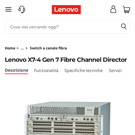
L
passa a contenuto principale
e
n
o
Home
>
...
>
Switch a canale fibra
v
Lenovo X7-4 Gen 7 Fibre Channel Director
o
Descrizione
Funzionalità
Specifiche tecniche
Servizi
X
7
-
4