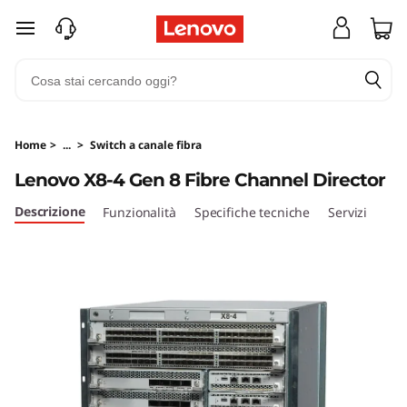
L
passa a contenuto principale
e
n
o
Home
>
...
>
Switch a canale fibra
v
Lenovo X8-4 Gen 8 Fibre Channel Director
o
Descrizione
Funzionalità
Specifiche tecniche
Servizi
X
8
-
4