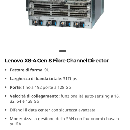
G
e
n
8
F
Lenovo X8-4 Gen 8 Fibre Channel
Director
i
Lenovo X8-4 Gen 8 Fibre Channel Director
Fattore di forma
: 9U
b
Larghezza di banda totale
: 31Tbps
r
Porte
: fino a 192 porte a 128 Gb
Velocità di collegamento
: funzionalità auto-sensing a 16,
e
32, 64 e 128 Gb
C
Difendi il data center con sicurezza avanzata
Modernizza la gestione della SAN con l’autonomia basata
h
sull’IA