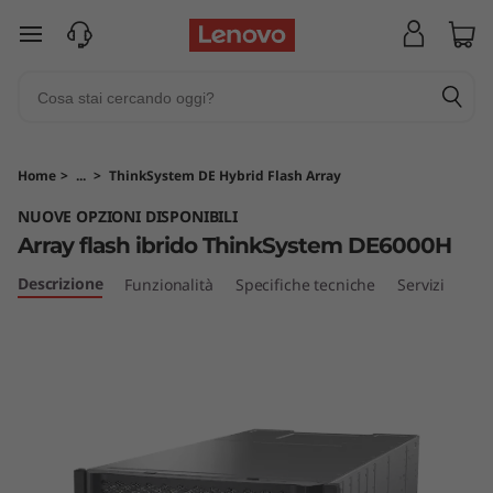
A
passa a contenuto principale
r
r
a
Home
>
...
>
ThinkSystem DE Hybrid Flash Array
y
NUOVE OPZIONI DISPONIBILI
Array flash ibrido ThinkSystem DE6000H
f
Descrizione
Funzionalità
Specifiche tecniche
Servizi
l
a
s
h