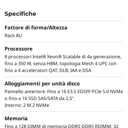
c
lavoro impegnativi
a
Il server ThinkSystem SR950 V3 è progettato
Specifiche
per carichi di lavoro pesanti e mission-critical,
l
come SAP HANA, applicazioni, database, Big
Fattore di forma/Altezza
Data, analisi aziendale, applicazioni ERP e CRM
Rack 8U
S
e virtualizzazione. Il potente ThinkSystem
SR950 V3 8U è composto da otto CPU della
Processore
e
famiglia di processori Intel® Xeon® Scalable di
8 processori Intel® Xeon® Scalable di 4a generazione,
quarta generazione per carichi di lavoro
r
fino a 350 W, senza HBM, topologia Mesh 4 UPI; con
intensivi e offre un miglioramento delle
fino a 4 acceleratori QAT, DLB, IAA e DSA
v
prestazioni fino al 172%* in più rispetto al
sistema di prima generazione.
Alloggiamenti per unità disco
e
*Rispetto a ThinkSystem SR950
Pannello anteriore: Fino a 16 E3.S EDSFF PCIe 5.0 NVMe
r
o fino a 16 SSD SAS/SATA da 2,5".
Interno: 2 M.2 NVMe
Memoria
Fino a 128 DIMM di memoria DDR5 DDR5 RDIMM: 32