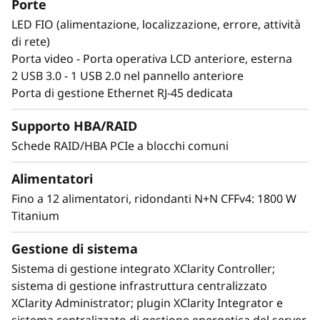
Porte
SR950 V3 supporta fino a 32 TB di memoria e
LED FIO (alimentazione, localizzazione, errore, attività
480 core di elaborazione in uno spazio rack di
di rete)
8U. Dotato di molteplici livelli di resilienza per
Porta video - Porta operativa LCD anteriore, esterna
proteggere i dati, questa macchina potente è
2 USB 3.0 - 1 USB 2.0 nel pannello anteriore
costruita per garantire un funzionamento
Porta di gestione Ethernet RJ-45 dedicata
continuo e offrire un'affidabilità "always-on".
Supporto HBA/RAID
Schede RAID/HBA PCIe a blocchi comuni
Alimentatori
Fino a 12 alimentatori, ridondanti N+N CFFv4: 1800 W
Titanium
Gestione di sistema
Sistema di gestione integrato XClarity Controller;
sistema di gestione infrastruttura centralizzato
XClarity Administrator; plugin XClarity Integrator e