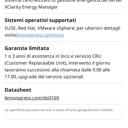
sistema centralizzato di gestione energetica del server
XClarity Energy Manager
Leading SAP Solution
Sistemi operativi supportati
Il server ThinkSystem SR950 V3 è ideale per le
SUSE, Red Hat, VMware vSphere; per ulteriori dettagli
la maggior parte delle implementazioni SAP
visita
lenovopress.com/osig
HANA più esigenti, offrendo capacità superiori
e maggiore valore aziendale. Rispetto a
Garanzia limitata
ThinkSystem SR950, l'SR950 V3 offre:
1 o 3 anni di assistenza in loco e servizio CRU
2 volte più utenti SAP
(Customer Replaceable Unit), intervento il giorno
33% in più di DB SAP HANA
lavorativo successivo alla chiamata dalle 9.00 alle
63% in più di larghezza di banda, a supporto
17.00, upgrade del servizio opzionali
di appliance SAP HANA più grandi
Datasheet
Aumenta la memoria e crea facilmente
configurazioni multi-nodo e scale-out
lenovopress.com/ds0169
collegando in rete più nodi tra loro, per il
Le specifiche possono variare in base all'area geografica/al modello.
supporto di dimensioni di memoria SAP HANA
più grandi.