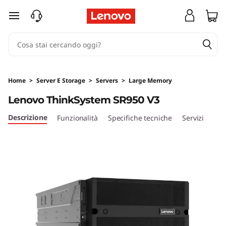
T
passa a contenuto principale
h
i
n
Home
>
Server E Storage
>
Servers
>
Large Memory
k
Lenovo ThinkSystem SR950 V3
S
Descrizione
Funzionalità
Specifiche tecniche
Servizi
y
s
t
e