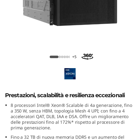
m
S
R
9
5
Lenovo ThinkSystem SR950 V3
+5
0
V
3
Prestazioni, scalabilità e resilienza eccezionali
M
8 processori Intel® Xeon® Scalable di 4a generazione, fino
a 350 W, senza HBM, topologia Mesh 4 UPI; con fino a 4
acceleratori QAT, DLB, IAA e DSA. Offre un miglioramento
i
delle prestazioni fino al 172%* rispetto al processore di
prima generazione.
s
Fino a 32 TB di nuova memoria DDR5 e un aumento del