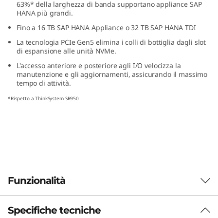
63%* della larghezza di banda supportano appliance SAP
s
HANA più grandi.
Fino a 16 TB SAP HANA Appliance o 32 TB SAP HANA TDI
i
La tecnologia PCIe Gen5 elimina i colli di bottiglia dagli slot
o
di espansione alle unità NVMe.
L'accesso anteriore e posteriore agli I/O velocizza la
n
manutenzione e gli aggiornamenti, assicurando il massimo
tempo di attività.
-
*Rispetto a ThinkSystem SR950
C
r
i
t
Funzionalità
i
Specifiche tecniche
Costruito appositamente per carichi di