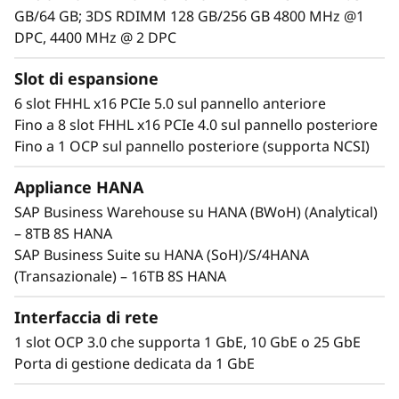
GB/64 GB; 3DS RDIMM 128 GB/256 GB 4800 MHz @1
DPC, 4400 MHz @ 2 DPC
Slot di espansione
6 slot FHHL x16 PCIe 5.0 sul pannello anteriore
Fino a 8 slot FHHL x16 PCIe 4.0 sul pannello posteriore
Fino a 1 OCP sul pannello posteriore (supporta NCSI)
Appliance HANA
Massime prestazioni e affidabilità
SAP Business Warehouse su HANA (BWoH) (Analytical)
I carichi di lavoro del core business richiedono
– 8TB 8S HANA
sistemi in grado di fornire prestazioni massime
SAP Business Suite su HANA (SoH)/S/4HANA
e disponibilità continua. Grazie all'aumento
(Transazionale) – 16TB 8S HANA
delle prestazioni della CPU, della memoria,
dello storage e dell'I/O, l'SR950 V3 stabilisce
Interfaccia di rete
nuove soglie di prestazioni.
1 slot OCP 3.0 che supporta 1 GbE, 10 GbE o 25 GbE
Porta di gestione dedicata da 1 GbE
Incorporando otto processori Intel® Xeon®
Scalable di quarta generazione, ThinkSystem