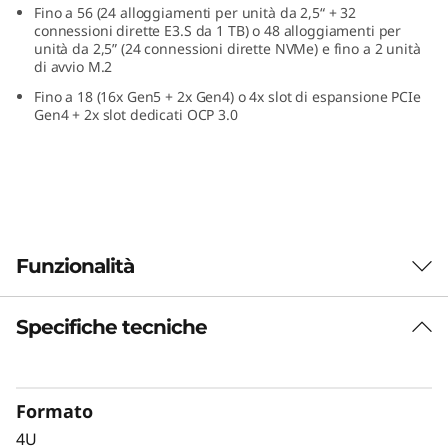
Fino a 56 (24 alloggiamenti per unità da 2,5“ + 32
o
connessioni dirette E3.S da 1 TB) o 48 alloggiamenti per
unità da 2,5” (24 connessioni dirette NVMe) e fino a 2 unità
p
di avvio M.2
Fino a 18 (16x Gen5 + 2x Gen4) o 4x slot di espansione PCIe
e
Gen4 + 2x slot dedicati OCP 3.0
r
c
a
Funzionalità
r
i
Specifiche tecniche
Gestisci i carichi di
c
lavoro critici con
h
Formato
sicurezza
4U