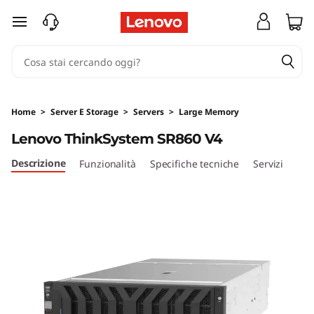
M
passa a contenuto principale
o
t
o
Home
>
Server E Storage
>
Servers
>
Large Memory
r
Lenovo ThinkSystem SR860 V4
e
Descrizione
Funzionalità
Specifiche tecniche
Servizi
d
a
t
i