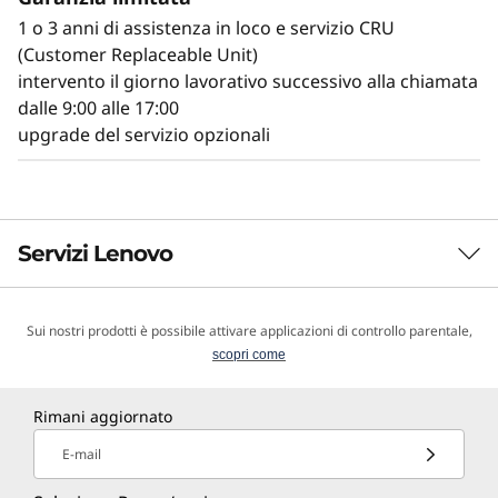
più importanti, come la temperatura e la
1 o 3 anni di assistenza in loco e servizio CRU
tensione, e di gestire gli stati di alimentazione
(Customer Replaceable Unit)
del sistema, anche quando l'hardware è
intervento il giorno lavorativo successivo alla chiamata
spento..
dalle 9:00 alle 17:00
upgrade del servizio opzionali
Servizi Lenovo
Sui nostri prodotti è possibile attivare applicazioni di controllo parentale,
Servizi d’infrastruttura TruScale
scopri come
Lenovo TruScale offre un'esperienza cloud-like as-a-
service con sicurezza e controllo in sede. Si adatta
Rimani aggiornato
facilmente, fornendo tutta la potenza e i vantaggi
E-mail
strategici dell'ultimo hardware del data center
attraverso un modello di business pay-as-you-go.