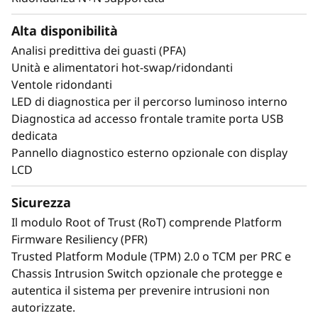
aziendale e 32 unità NVMe con connessione
Alta disponibilità
diretta E3.S o 24 unità da 2,5", dando alla tua
azienda le tecnologie giuste per ottenere
Analisi predittiva dei guasti (PFA)
prestazioni e valore eccezionali, perfetti per i
Unità e alimentatori hot-swap/ridondanti
carichi di lavoro aziendali.
Ventole ridondanti
LED di diagnostica per il percorso luminoso interno
Diagnostica ad accesso frontale tramite porta USB
*Rispetto a ThinkSystem SR860 V3
dedicata
Pannello diagnostico esterno opzionale con display
LCD
Sicurezza
Il modulo Root of Trust (RoT) comprende Platform
Firmware Resiliency (PFR)
Trusted Platform Module (TPM) 2.0 o TCM per PRC e
Chassis Intrusion Switch opzionale che protegge e
autentica il sistema per prevenire intrusioni non
autorizzate.