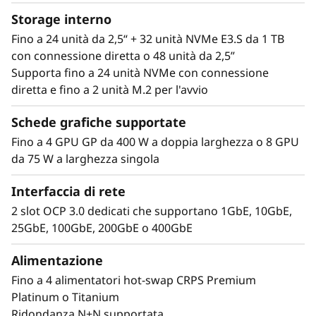
p
Storage interno
Fino a 24 unità da 2,5“ + 32 unità NVMe E3.S da 1 TB
o
con connessione diretta o 48 unità da 2,5”
Supporta fino a 24 unità NVMe con connessione
r
diretta e fino a 2 unità M.2 per l'avvio
t
Schede grafiche supportate
Prestazioni dove
a
Fino a 4 GPU GP da 400 W a doppia larghezza o 8 GPU
da 75 W a larghezza singola
servono
n
Interfaccia di rete
Lenovo ThinkSystem SR860 V4 4S può avere
t
2 slot OCP 3.0 dedicati che supportano 1GbE, 10GbE,
fino a 344 core CPU e offre il 33% in più di
25GbE, 100GbE, 200GbE o 400GbE
i
larghezza di banda di memoria* con la
memoria DDR5 più recente. La nuova
Alimentazione
tecnologia PCIe Gen5 elimina i colli di bottiglia
Fino a 4 alimentatori hot-swap CRPS Premium
tra gli slot di espansione e le unità NVMe.
Platinum o Titanium
SR860 V4 supporta 4 slot PCIe Gen5 in più*.
Ridondanza N+N supportata
Supporta fino a quattro GPU full size di livello