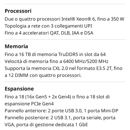
i
I database in memory, ERP, CRM, piattaforme
Processori
BI e virtualizzazione sono i carichi di lavoro che
d
fanno girare ogni azienda. ThinkSystem SR860
Due o quattro processori Intel® Xeon® 6, fino a 350 W
i
V4 è realizzato per essere un motore super
Topologia a rete con 3 collegamenti UPI
efficiente che gestisce quei carichi di lavoro e
Fino a 4 acceleratori QAT, DLB, IAA e DSA
l
fa andare avanti la tua azienda.
Memoria
a
Con fino a quattro processori Intel® Xeon® 6,
Fino a 16 TB di memoria TruDDR5 in slot da 64
un sacco di memoria e la possibilità di
Velocità di memoria fino a 6400 MHz/5200 MHz
v
aggiungere fino a quattro GPU full-size e fino a
Supporta la memoria CXL 2.0 nel formato E3.S 2T, fino
56 unità, puoi gestire e scalare tranquillamente
o
a 12 DIMM con quattro processori.
i carichi di lavoro più importanti della tua
r
azienda con ThinkSystem SR860 V4.
Espansione
Fino a 18 (16x Gen5 + 2x Gen4) o fino a 18 slot di
o
espansione PCIe Gen4
Pannello anteriore: 2 porte USB 3.0, 1 porta Mini-DP
i
Pannello posteriore: 2 USB 3.1, porta seriale, porta
VGA, porta di gestione dedicata 1 GbE
m