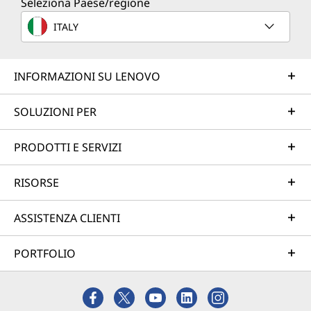
Seleziona Paese/regione
Esplora altro
ITALY
Servizi professionali
INFORMAZIONI SU LENOVO
Creeremo il miglior piano per portarti dallo stato
attuale alla destinazione desiderata, gestendo
SOLUZIONI PER
l'architettura end-to-end, l'installazione hardware, la
migrazione dei dati e la distribuzione del sistema.
PRODOTTI E SERVIZI
Questo approccio accelera il tempo necessario per
raggiungere la produttività e massimizza il ROI.
RISORSE
Maggiori informazioni
ASSISTENZA CLIENTI
Servizi gestiti
PORTFOLIO
Lenovo Managed Services aiuta le aziende come la tua
a ottenere migliori prestazioni, tempi di inattività
ridotti e totale tranquillità. Grazie a un servizio su