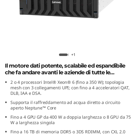
p
o
t
e
n
Lenovo ThinkSystem SR860 V4
+1
t
Il motore dati potente, scalabile ed espandibile
che fa andare avanti le aziende di tutte le
i
dimensioni.
2 o 4 processori Intel® Xeon® 6 (fino a 350 W); topologia
mesh con 3 collegamenti UPI; con fino a 4 acceleratori QAT,
s
DLB, IAA e DSA.
Supporta il raffreddamento ad acqua diretto a circuito
s
aperto Neptune™ Core
i
Fino a 4 GPU GP da 400 W a doppia larghezza o 8 GPU da 75
W a larghezza singola
m
Fino a 16 TB di memoria DDR5 o 3DS RDIMM, con CXL 2.0