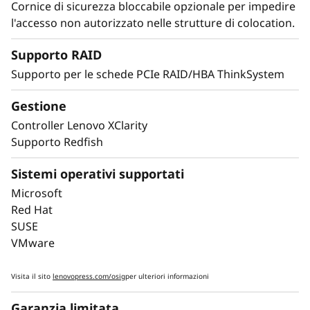
Cornice di sicurezza bloccabile opzionale per impedire
l'accesso non autorizzato nelle strutture di colocation.
Massimizza il tempo
Supporto RAID
di attività
Supporto per le schede PCIe RAID/HBA ThinkSystem
Quando il tuo sistema non funziona, i minuti
Gestione
sembrano ore. Per gestire carichi di lavoro di
Controller Lenovo XClarity
livello enterprise, ci vuole un tempo di attività
Supporto Redfish
di livello aziendale. ThinkSystem SR860 V4 ha
funzioni come Predictive Failure Analysis e il
Sistemi operativi supportati
rilevamento degli errori per evitare tempi di
Microsoft
inattività, con la diagnostica Lightpath per
Red Hat
identificare velocemente i guasti e tornare
SUSE
operativi in poco tempo.
VMware
Il controller XClarity integrato di Lenovo è
Visita il sito
lenovopress.com/osig
per ulteriori informazioni
come un mini-computer che ti permette di
controllare da lontano gli indicatori di salute
Garanzia limitata