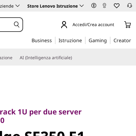
aziende
Store Lenovo Istruzione
Accedi/Crea account
Business
Istruzione
Gaming
Creator
iazione
AI (Intelligenza artificiale)
k 1U per due server
rack 1U per due server
e SE350 E1
50