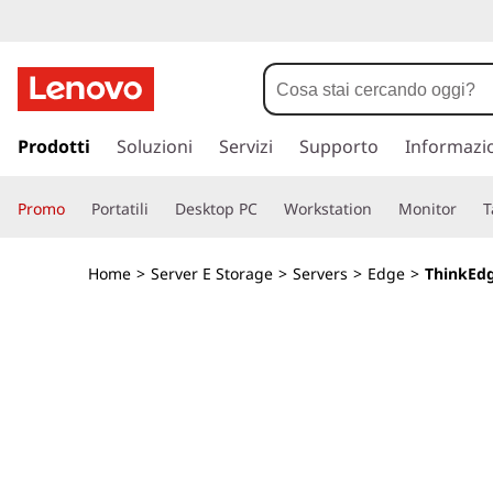
C
o
n
p
a
Prodotti
Soluzioni
Servizi
Supporto
Informazi
t
s
s
e
Promo
Portatili
Desktop PC
Workstation
Monitor
T
a
a
n
c
Home
>
Server E Storage
>
Servers
>
Edge
>
ThinkEdg
o
i
n
t
t
e
n
o
u
t
r
o
p