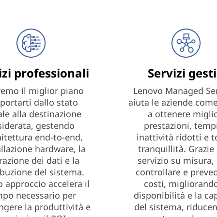
izi professionali
Servizi gesti
emo il miglior piano
Lenovo Managed Ser
portarti dallo stato
aiuta le aziende come
ale alla destinazione
a ottenere miglio
siderata, gestendo
prestazioni, tempi
hitettura end-to-end,
inattività ridotti e 
allazione hardware, la
tranquillità. Grazie
azione dei dati e la
servizio su misura,
ibuzione del sistema.
controllare e preved
 approccio accelera il
costi, migliorando
po necessario per
disponibilità e la ca
ngere la produttività e
del sistema, riduce