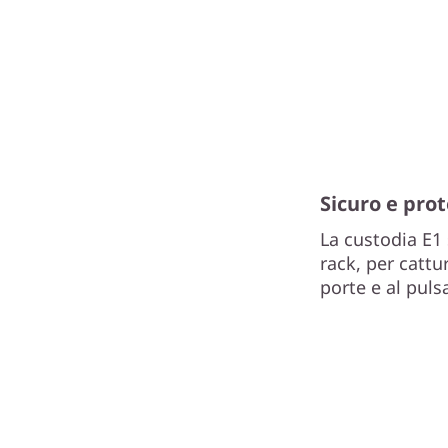
Sicuro e pro
La custodia E1 
rack, per cattu
porte e al puls