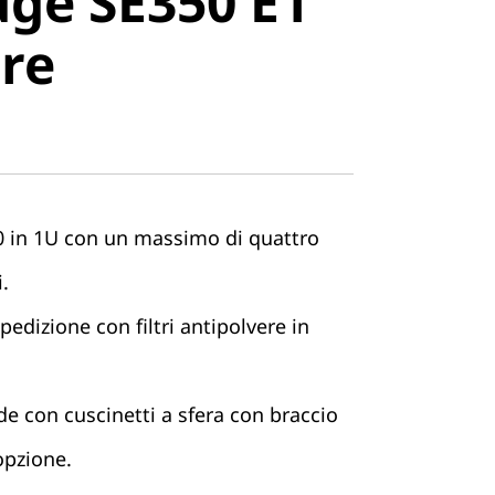
ge SE350 E1
e
re
 in 1U con un massimo di quattro
.
pedizione con filtri antipolvere in
de con cuscinetti a sfera con braccio
opzione.