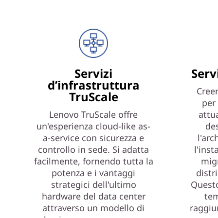
Servizi
Serv
d’infrastruttura
Creer
TruScale
per 
Lenovo TruScale offre
attu
un'esperienza cloud-like as-
de
a-service con sicurezza e
l'arc
controllo in sede. Si adatta
l'inst
facilmente, fornendo tutta la
migr
potenza e i vantaggi
distr
strategici dell'ultimo
Questo
hardware del data center
tem
attraverso un modello di
raggiu