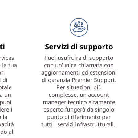
ti
Servizi di supporto
vices
Puoi usufruire di supporto
 la tua
con un’unica chiamata con
ri
aggiornamenti ed estensioni
 di
di garanzia Premier Support.
totale
Per situazioni più
 a un
complesse, un account
 puoi
manager tecnico altamente
ere i
esperto fungerà da singolo
 la
punto di riferimento per
pacità
tutti i servizi infrastrutturali..
ndo al