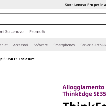
Store
Lenovo Pro
per le 
oni Su Lenovo
Promo%
ablet
Accessori
Software
Smartphones
Server e Archiv
e SE350 E1 Enclosure
Alloggiamento rac
ThinkEdge SE350
Alloggiamento 
ThinkEdg
ThinkEdge SE3