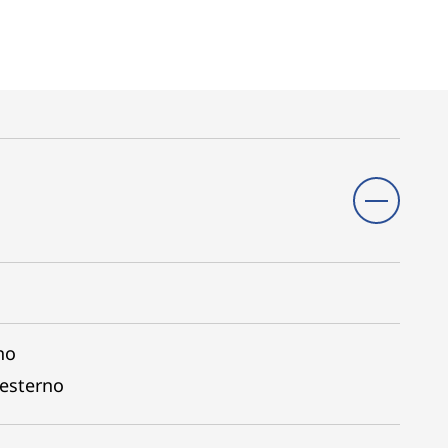
no
 esterno