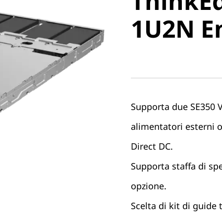
ThinkEd
1U2N En
1U2N E
Supporta due SE350 V
alimentatori esterni 
Direct DC.
Supporta staffa di spe
opzione.
Scelta di kit di guide 