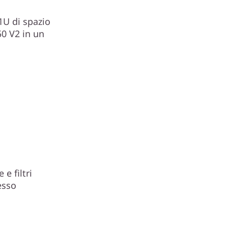
1U di spazio
50 V2 in un
e filtri
esso