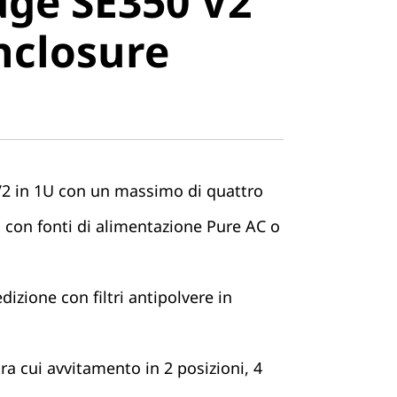
ge SE350 V2
closure
nclosure
2 in 1U con un massimo di quattro
o con fonti di alimentazione Pure AC o
dizione con filtri antipolvere in
tra cui avvitamento in 2 posizioni, 4