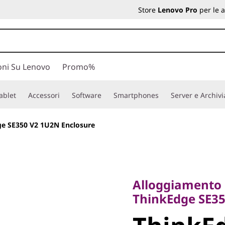
Store
Lenovo Pro
per le 
oni Su Lenovo
Promo%
ablet
Accessori
Software
Smartphones
Server e Archiv
e SE350 V2 1U2N Enclosure
Alloggiamento rac
ThinkEdge SE350 
Alloggiamento 
ThinkEdg
ThinkEdge SE35