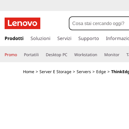
C
o
n
p
a
Prodotti
Soluzioni
Servizi
Supporto
Informazi
t
s
s
e
Promo
Portatili
Desktop PC
Workstation
Monitor
T
a
a
n
c
Home
>
Server E Storage
>
Servers
>
Edge
>
ThinkEdg
o
i
n
t
t
e
n
o
u
t
r
o
p