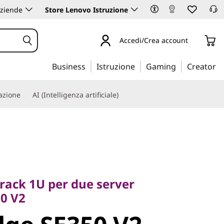
aziende
Store Lenovo Istruzione
Accedi/Crea account
Business
Istruzione
Gaming
Creator
iazione
AI (Intelligenza artificiale)
k 1U per due server
V2
rack 1U per due server
e SE350 V2
0 V2