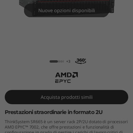
m
Nuove opzioni disponibili
S
R
6
6
ThinkSystem SR665 Rack Server
5
+3
R
a
Acquista prodotti simili
c
Prestazioni straordinarie in formato 2U
k
ThinkSystem SR665 è un server rack 2P/2U dotato di processori
S
AMD EPYC™ 7002, che offre prestazioni e funzionalità di
configurazione in grado di gestire i carichi di lavoro critici di