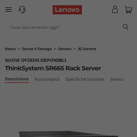
T
passa a contenuto principale
h
i
n
Home
>
Server E Storage
>
Servers
>
AI Servers
k
NUOVE OPZIONI DISPONIBILI
ThinkSystem SR665 Rack Server
S
Descrizione
Funzionalità
Specifiche tecniche
Servizi
y
s
t
e