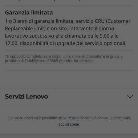
Garanzia limitata
1 o 3 anni di garanzia limitata, servizio CRU (Customer
Gestione innovativa
Replaceable Unit) e on-site, intervento il giorno
La piattaforma ThinkSystem SR665 utilizza una
lavorativo successivo alla chiamata dalle 9.00 alle
combinazione di funzionalità di gestione della
17.00, disponibilità di upgrade del servizio opzionali
sicurezza ThinkShield e di funzionalità
Lenovo
Services
, per facilitare e rendere più sicura
*Il supporto completo sarà disponibile a breve. Consultare la guida al
prodotto di ThinkSystem SR665 per ulteriori dettagli.
l’implementazione, la gestione e la
manutenzione del sistema
Il controller XClarity utilizza un motore di
gestione dedicato, installato nel sistema che,
Servizi Lenovo
unitamente a XClarity Administrator offre una
visuale centralizzata e guidata da dati dei
processi dei data center.
Sui nostri prodotti è possibile attivare applicazioni di controllo parentale,
Servizi d’infrastruttura TruScale
scopri come
Lenovo TruScale offre un'esperienza cloud-like as-a-