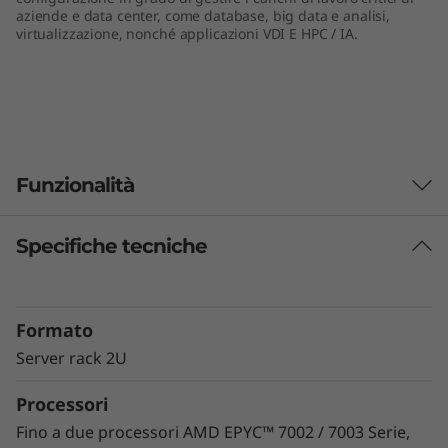
aziende e data center, come database, big data e analisi,
e
virtualizzazione, nonché applicazioni VDI E HPC / IA.
r
v
e
Funzionalità
r
Specifiche tecniche
Prestazioni senza precedenti
Il modello ThinkSystem SR665 offre prestazioni
di ultima generazione per la gestione dei
Formato
carichi di lavoro software-defined e delle
applicazioni big data, VDI e dei database per
Server rack 2U
soddisfare le crescenti esigenze di capacità e
Processori
prestazioni dei moderni data center.
Massimizzazione dell’utilizzo dei server e
Fino a due processori AMD EPYC™ 7002 / 7003 Serie,