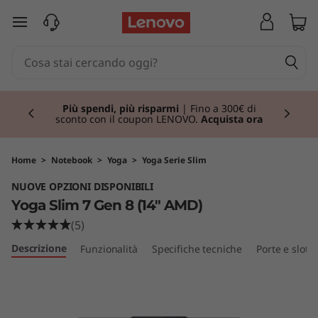
Y
passa a contenuto principale
o
g
Currently displaying item 1 of 3
a
Più spendi, più risparmi
| Fino a 300€ di
sconto con il coupon LENOVO.
Acquista ora
S
l
Home
>
Notebook
>
Yoga
>
Yoga Serie Slim
NUOVE OPZIONI DISPONIBILI
i
Yoga Slim 7 Gen 8 (14″ AMD)
m
(5)
Descrizione
Funzionalità
Specifiche tecniche
Porte e slot
7
G