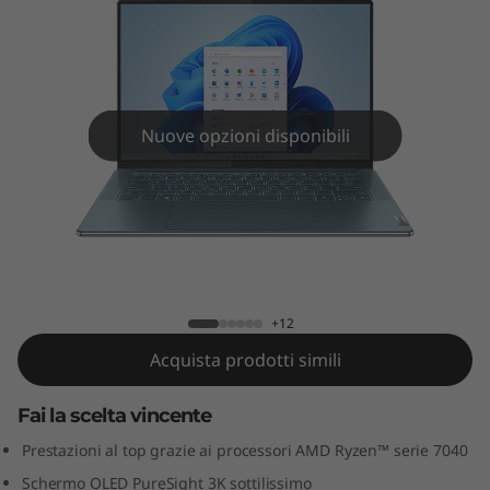
e
n
8
(
Nuove opzioni disponibili
1
4
Yoga Slim 7 Gen 8 (14″ AMD)
"
A
+12
Acquista prodotti simili
M
Fai la scelta vincente
D
Prestazioni al top grazie ai processori AMD Ryzen™ serie 7040
)
Schermo OLED PureSight 3K sottilissimo