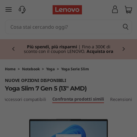
Y
passa a contenuto principale
o
g
Currently displaying item 1 of 3
a
Più spendi, più risparmi
| Fino a 300€ di
sconto con il coupon LENOVO.
Acquista ora
S
l
Home
>
Notebook
>
Yoga
>
Yoga Serie Slim
NUOVE OPZIONI DISPONIBILI
i
Yoga Slim 7 Gen 5 (13" AMD)
m
Confronta prodotti simili
Accessori compatibili
Recensioni
7
G