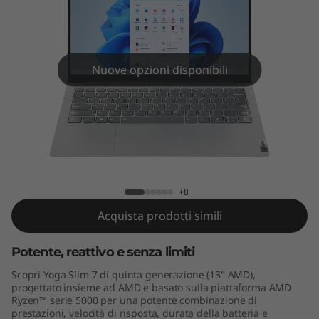
e
n
5
Nuove opzioni disponibili
(
1
3
Yoga Slim 7 Gen 5 (13" AMD)
"
+8
A
Acquista prodotti simili
M
Potente, reattivo e senza limiti
D
Scopri Yoga Slim 7 di quinta generazione (13" AMD),
progettato insieme ad AMD e basato sulla piattaforma AMD
)
Ryzen™ serie 5000 per una potente combinazione di
prestazioni, velocità di risposta, durata della batteria e