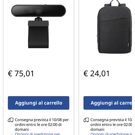
Tipo di schermo
13.3” IPS touchscreen display; up to UHD (3840 x 2160)
resolution
Altri
Brand
yoga
€ 75,01
€ 24,01
Aggiungi al carrello
Aggiungi al carrel
Consegna prevista il 10/08 per
Consegna prevista il 10/
ordini entro le ore 02:00 di
ordini entro le ore 02:00 
domani
domani
Opzioni di spedizione per
Opzioni di spedizione pe