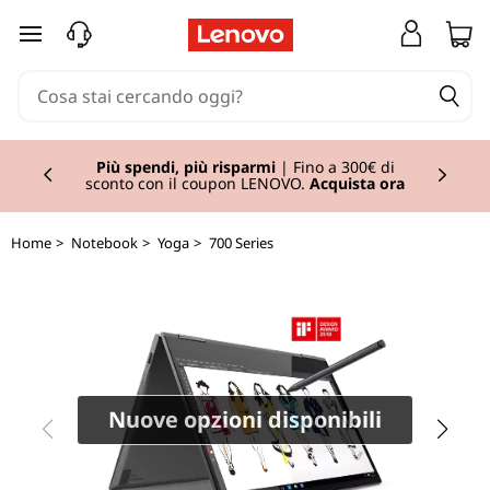
Y
passa a contenuto principale
o
g
Currently displaying item 1 of 3
a
Più spendi, più risparmi
| Fino a 300€ di
sconto con il coupon LENOVO.
Acquista ora
7
Home
>
Notebook
>
Yoga
>
700 Series
3
0
(
1
Nuove opzioni disponibili
3