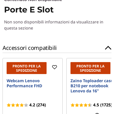
Porte E Slot
Processore
Up to 8th Gen Intel® Core™ i7
Non sono disponibili informazioni da visualizzare in
Sistema operativo
questa sezione
WIndows 10 Home
Accessori compatibili
Scheda grafica
Intel® HD Integrated Graphics
Memoria
PRONTO PER LA
PRONTO PER LA
SPEDIZIONE
SPEDIZIONE
Up to 16 GB DDR4 memory
Webcam Lenovo
Zaino Toploader casu
Unità disco fisso
Performance FHD
B210 per notebook
Lenovo da 16"
Up to 512 GB PCIe SSD storage
4.2
(274)
4.5
(1725)
Design