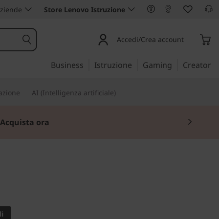
aziende
Store Lenovo Istruzione
Accedi/Crea account
Business
Istruzione
Gaming
Creator
iazione
AI (Intelligenza artificiale)
Acquista ora
e incontra il design
C930 (14")
i