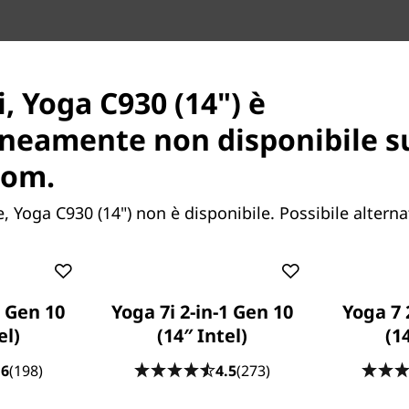
i modalità
r ruotabile di Yoga C930
, Yoga C930 (14") è
®
s
, non eravamo sicuri che
neamente non disponibile s
ianco a fianco con Dolby,
 settore che nel minuscolo
com.
producono un suono realmente
 Yoga C930 (14") non è disponibile. Possibile alterna
raordinario suono
 tuo spazio con intensità e
anti dotati di woofer con
(down-firing), tweeter
1 Gen 10
Yoga 7i 2-in-1 Gen 10
Yoga 7 
 vibrazioni che riducono il
el)
(14″ Intel)
(1
nte, profondo e nitido. È un
.6
(198)
4.5
(273)