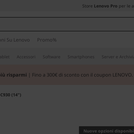
Store
Lenovo Pro
per le 
oni Su Lenovo
Promo%
ablet
Accessori
Software
Smartphones
Server e Archiv
più risparmi
| Fino a 300€ di sconto con il coupon LENOVO.
C930 (14")
L'innovazion
Yoga 
Nuove opzioni disponibil