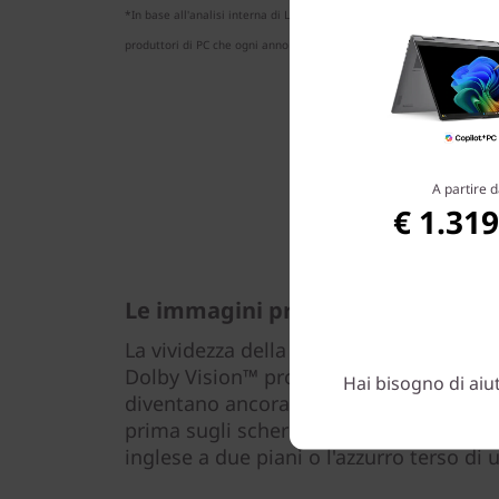
*In base all'analisi interna di Lenovo del 1 agosto 2018 sui noteboo
produttori di PC che ogni anno forniscono più di 1 milione di unità in 
A partire d
€ 1.319
Le immagini prendono vita
La vividezza della risoluzione fino a 4K 
Dolby Vision™ produce immagini ultranit
Hai bisogno di aiu
diventano ancora più vivaci, i neri più i
prima sugli schermi standard: l'esatto 
inglese a due piani o l'azzurro terso di u