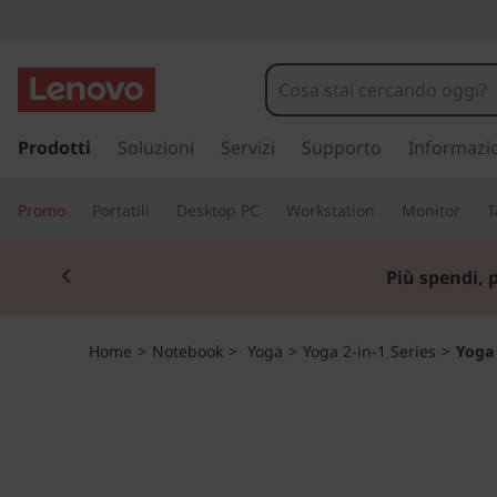
Y
o
g
p
a
Prodotti
Soluzioni
Servizi
Supporto
Informazi
a
s
s
C
Promo
Portatili
Desktop PC
Workstation
Monitor
T
a
a
9
Currently displaying item 1 of 3
c
Più spendi, 
o
3
n
t
0
Home
>
Notebook
>
Yoga
>
Yoga 2-in-1 Series
>
Yoga 
e
n
(
u
t
1
o
p