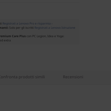
tti
Registrati a Lenovo Pro e risparmia ›
gnanti:
Solo per gli iscritti
Registrati a Lenovo Istruzione
Premium Care Plus
con PC Legion, Idea e Yoga:
ed extra
Confronta prodotti simili
Recensioni