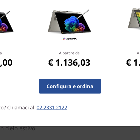
k consumer con Windows 10 venduti dai principali
tutto il mondo.
a
A partire da
A
,00
€ 1.136,03
€ 1
Configura e ordina
integrata con la tecnologia
ide. I colori vivaci
to? Chiamaci al
02 2331 2122
ntensi, per tonalità mai viste
punto di rosso di un autobus
n cielo estivo.