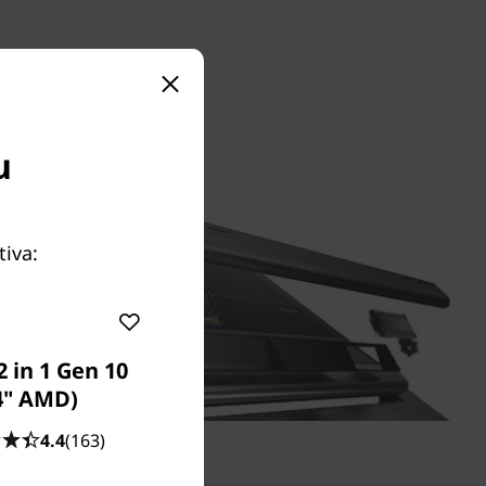
u
tiva:
2 in 1 Gen 10
4" AMD)
4.4
(163)