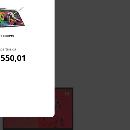
 partire da
.550,01