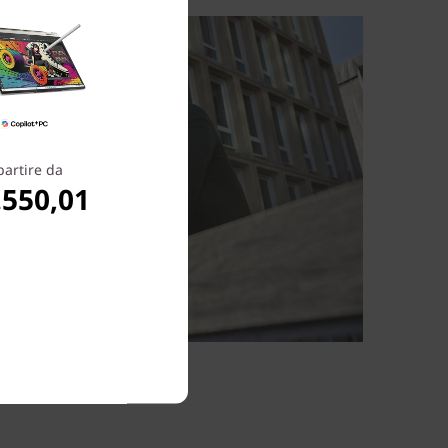
partire da
.550,01