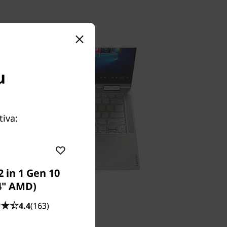
u
tiva:
2 in 1 Gen 10
4" AMD)
4.4
(163)