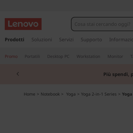
Y
o
g
p
a
Prodotti
Soluzioni
Servizi
Supporto
Informazi
a
s
s
C
Promo
Portatili
Desktop PC
Workstation
Monitor
T
a
a
7
Currently displaying item 1 of 3
c
Più spendi, 
o
4
n
t
0
Home
>
Notebook
>
Yoga
>
Yoga 2-in-1 Series
>
Yoga 
e
n
(
u
t
1
o
p