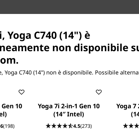
, Yoga C740 (14") è
neamente non disponibile s
vivaci e da uno schermo ad
com.
 Yoga C740 35,56 cm (14’’)
trattenimento anche in
 Yoga C740 (14") non è disponibile. Possibile alterna
 Yoga C740 offre il sistema
che ti garantisce
dinamica, estremamente
1 Gen 10
Yoga 7i 2-in-1 Gen 10
Yoga 7 
el)
(14″ Intel)
(1
.6
(198)
4.5
(273)