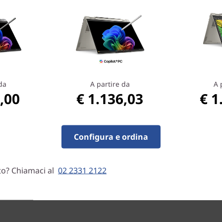
 questo 2-in-1 convertibile è
tiera con combinazione di
da
A partire da
A 
per la massima comodità di
,00
€ 1.136,03
€ 1
 il passaggio dalla modalità
gante per il lavoro e per il
Configura e ordina
to? Chiamaci al
02 2331 2122