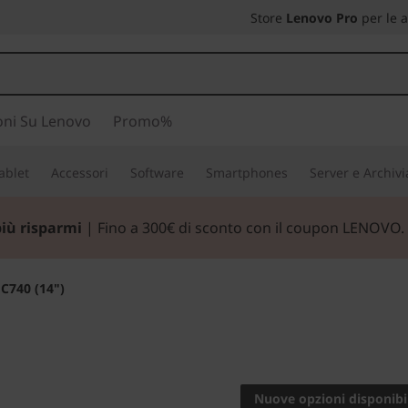
Store
Lenovo Pro
per le 
oni Su Lenovo
Promo%
ablet
Accessori
Software
Smartphones
Server e Archiv
più risparmi
| Fino a 300€ di sconto con il coupon LENOVO.
C740 (14")
Potenziale se
Yoga 
Nuove opzioni disponibil