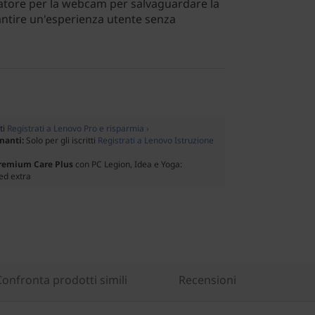
atore per la webcam per salvaguardare la
antire un'esperienza utente senza
tti
Registrati a Lenovo Pro e risparmia ›
gnanti:
Solo per gli iscritti
Registrati a Lenovo Istruzione
Premium Care Plus
con PC Legion, Idea e Yoga:
ed extra
Confronta prodotti simili
Recensioni