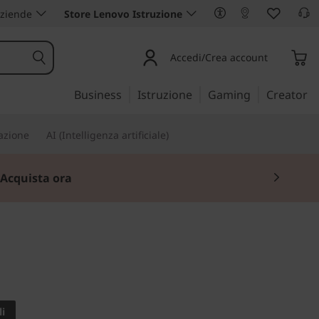
aziende
Store Lenovo Istruzione
Accedi/Crea account
Business
Istruzione
Gaming
Creator
iazione
AI (Intelligenza artificiale)
Acquista ora
nza limiti
C740 (14")
i