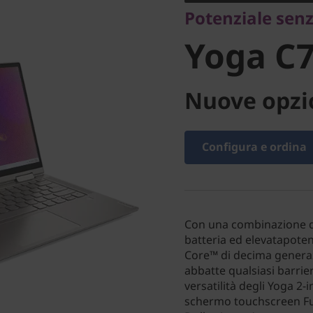
Potenziale senz
Yoga C7
Nuove opzio
Configura e ordina
Con una combinazione di
batteria ed elevatapotenz
Core™ di decima generaz
abbatte qualsiasi barrie
versatilità degli Yoga 2-
schermo touchscreen Full