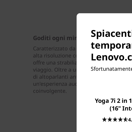
Spiacenti
Goditi ogni minimo dettaglio
tempora
Caratterizzato da colori estremamente 
Lenovo.
alta risoluzione con bordi super sottili,
offre una strabiliante esperienza di in
Sfortunatamente,
viaggio. Oltre a un design eccezionale,,
di altoparlanti anteriori Dolby Atmos™, 
un'esperienza audio impareggiabile e 
coinvolgente.
Yoga 7i 2 in 
(16" Int
4