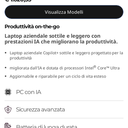
n
Visualizza Modelli
t
Produttività on-the-go
e
Laptop aziendale sottile e leggero con
prestazioni IA che migliorano la produttività.
l
Laptop aziendale Copilot+ sottile e leggero progettato per la
)
produttività
®
migliorata dall'IA e dotata di processori Intel
Core™ Ultra
Aggiornabile e riparabile per un ciclo di vita esteso
PC con IA
Sicurezza avanzata
Batteria di lunga durata