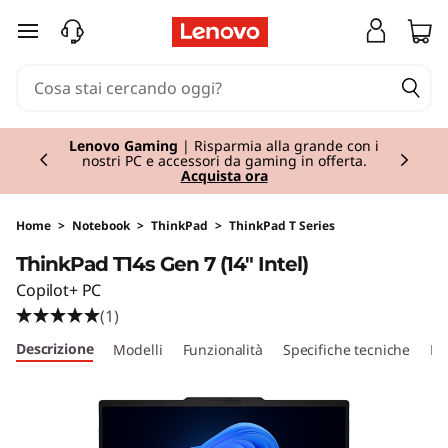
T
passa a contenuto principale
h
i
Currently displaying item 2 of 3
n
Lenovo Gaming
| Risparmia alla grande con i
nostri PC e accessori da gaming in offerta.
Acquista ora
k
P
Home
>
Notebook
>
ThinkPad
>
ThinkPad T Series
ThinkPad T14s Gen 7 (14" Intel)
a
Copilot+ PC
d
(1)
Descrizione
Modelli
Funzionalità
Specifiche tecniche
Po
T
1