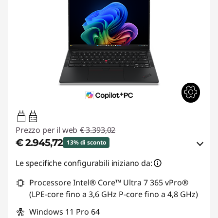
65W-100W
USB PD
Prezzo per il web
€ 3.393,02
€ 2.945,72
13% di sconto
Risparmi eCoupon :
-€ 447,30
Le specifiche configurabili iniziano da:
Processore Intel® Core™ Ultra 7 365 vPro®
Usa il coupon :
ESTATE
(LPE-core fino a 3,6 GHz P-core fino a 4,8 GHz)
Windows 11 Pro 64