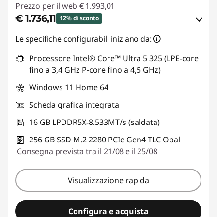
Prezzo per il web
€ 1.993,01
€ 1.736,11
12% di sconto
Risparmi eCoupon :
-€ 256,90
Le specifiche configurabili iniziano da:
Processore Intel® Core™ Ultra 5 325 (LPE-core
Usa il coupon :
ESTATE
fino a 3,4 GHz P-core fino a 4,5 GHz)
Windows 11 Home 64
Scheda grafica integrata
16 GB LPDDR5X-8.533MT/s (saldata)
256 GB SSD M.2 2280 PCIe Gen4 TLC Opal
Consegna prevista tra il 21/08 e il 25/08
Visualizzazione rapida
Configura e acquista