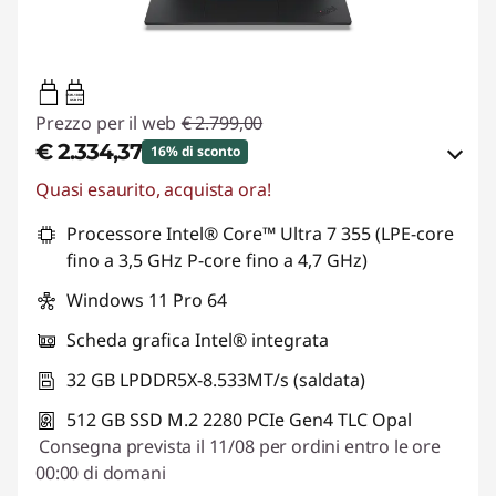
65W-100W
USB PD
Prezzo per il web
€ 2.799,00
€ 2.334,37
16% di sconto
Quasi esaurito, acquista ora!
Risparmi eCoupon :
-€ 464,63
Processore Intel® Core™ Ultra 7 355 (LPE-core
Usa il coupon :
ESTATE
fino a 3,5 GHz P-core fino a 4,7 GHz)
Windows 11 Pro 64
Scheda grafica Intel® integrata
32 GB LPDDR5X-8.533MT/s (saldata)
512 GB SSD M.2 2280 PCIe Gen4 TLC Opal
Consegna prevista il 11/08 per ordini entro le ore
00:00 di domani