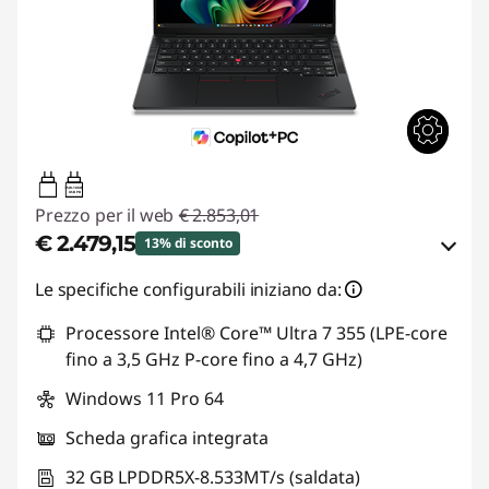
65W-100W
USB PD
Prezzo per il web
€ 2.853,01
€ 2.479,15
13% di sconto
Risparmi eCoupon :
-€ 373,86
Le specifiche configurabili iniziano da:
Processore Intel® Core™ Ultra 7 355 (LPE-core
Usa il coupon :
ESTATE
fino a 3,5 GHz P-core fino a 4,7 GHz)
Windows 11 Pro 64
Scheda grafica integrata
32 GB LPDDR5X-8.533MT/s (saldata)