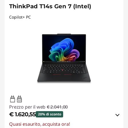
ThinkPad T14s Gen 7 (Intel)
Copilot+ PC
65W-100W
USB PD
Prezzo per il web
€ 2.041,00
€ 1.620,55
20% di sconto
Quasi esaurito, acquista ora!
Risparmi eCoupon :
-€ 420,45