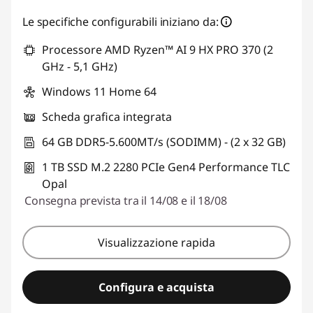
Risparmi eCoupon :
-€ 763,02
Le specifiche configurabili iniziano da:
Processore AMD Ryzen™ AI 9 HX PRO 370 (2
Usa il coupon :
THINKDEAL
GHz - 5,1 GHz)
Windows 11 Home 64
Scheda grafica integrata
64 GB DDR5-5.600MT/s (SODIMM) - (2 x 32 GB)
1 TB SSD M.2 2280 PCIe Gen4 Performance TLC
Opal
Consegna prevista tra il 14/08 e il 18/08
Visualizzazione rapida
Configura e acquista