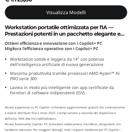
n
Visualizza Modelli
e
Workstation portatile ottimizzata per l'IA —
r
Prestazioni potenti in un pacchetto elegante e
portatile
a
Ottieni efficienza e innovazione con i Copilot+ PC
Migliora l'efficienza operativo con i Copilot+ PC
z
Workstation sottile e leggera da 14" con potenza
dell'intelligenza artificiale di nuova generazione
i
Massima produttività tramite processori AMD Ryzen™ AI
PRO serie 300
o
Lavora in modo più intelligente con app certificate da
fornitori di software indipendenti (ISV)
n
e
Alcune esperienze su PC Copilot+ richiedono aggiornamenti gratuiti che continueranno
a essere distribuiti fino a inizio 2025. I tempi variano a seconda del dispositivo e
(
dell'area. Vedi
aka.ms/copilotpluspcs
.
Alcune funzionalità Copilot+ PC richiedono videocamera, microfono, altoparlanti e/o
hardware avanzato. Per maggiori dettagli, vedi
i requisiti hardware per PC Copilot+ -