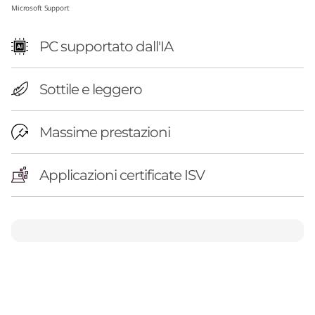
A
Microsoft Support
M
PC supportato dall'IA
D
Sottile e leggero
d
a
Massime prestazioni
1
Applicazioni certificate ISV
4
p
o
l
l