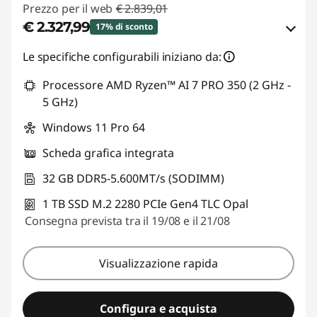
Prezzo per il web
€ 2.839,01
€ 2.327,99
17% di sconto
Risparmi eCoupon :
-€ 511,02
Le specifiche configurabili iniziano da:
Processore AMD Ryzen™ AI 7 PRO 350 (2 GHz -
Usa il coupon :
THINKDEAL
5 GHz)
Windows 11 Pro 64
Scheda grafica integrata
32 GB DDR5-5.600MT/s (SODIMM)
1 TB SSD M.2 2280 PCIe Gen4 TLC Opal
Consegna prevista tra il 19/08 e il 21/08
Visualizzazione rapida
Configura e acquista