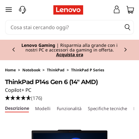
T
passa a contenuto principale
h
i
Currently displaying item 2 of 3
n
Lenovo Gaming
| Risparmia alla grande con i
nostri PC e accessori da gaming in offerta.
Acquista ora
k
P
Home
>
Notebook
>
ThinkPad
>
ThinkPad P Series
ThinkPad P14s Gen 6 (14" AMD)
a
Copilot+ PC
d
(176)
Descrizione
Modelli
Funzionalità
Specifiche tecniche
Po
P
1