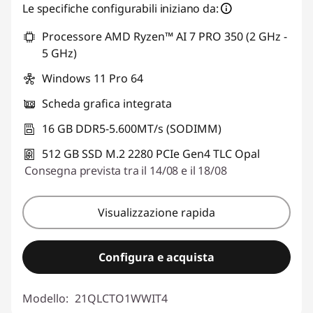
Risparmi eCoupon :
-€ 394,02
Le specifiche configurabili iniziano da:
Processore AMD Ryzen™ AI 7 PRO 350 (2 GHz -
Usa il coupon :
THINKDEAL
5 GHz)
Windows 11 Pro 64
Scheda grafica integrata
16 GB DDR5-5.600MT/s (SODIMM)
512 GB SSD M.2 2280 PCIe Gen4 TLC Opal
Consegna prevista tra il 14/08 e il 18/08
Visualizzazione rapida
Configura e acquista
Modello:
21QLCTO1WWIT4