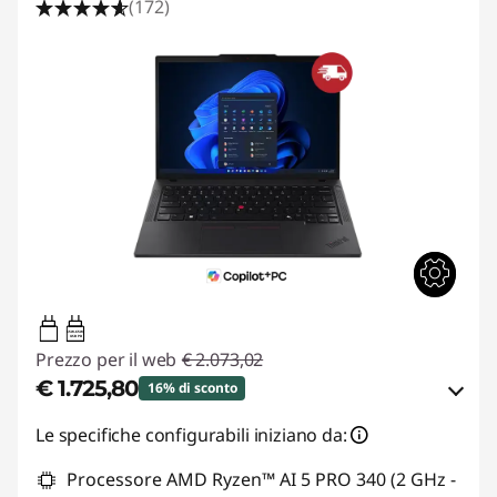
(172)
65W-65W
USB PD
Prezzo per il web
€ 2.073,02
€ 1.725,80
16% di sconto
Risparmi eCoupon :
-€ 347,22
Le specifiche configurabili iniziano da:
Processore AMD Ryzen™ AI 5 PRO 340 (2 GHz -
Usa il coupon :
THINKDEAL