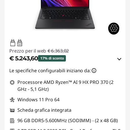
65W-65W
USB PD
Prezzo per il web
€ 6.363,02
€ 5.243,60
17% di sconto
Risparmi eCoupon :
-€ 1.119,42
Le specifiche configurabili iniziano da:
Processore AMD Ryzen™ AI 9 HX PRO 370 (2
Usa il coupon :
THINKDEAL
GHz - 5,1 GHz)
Windows 11 Pro 64
Scheda grafica integrata
96 GB DDR5-5.600MHz (SODIMM) - (2 x 48 GB)