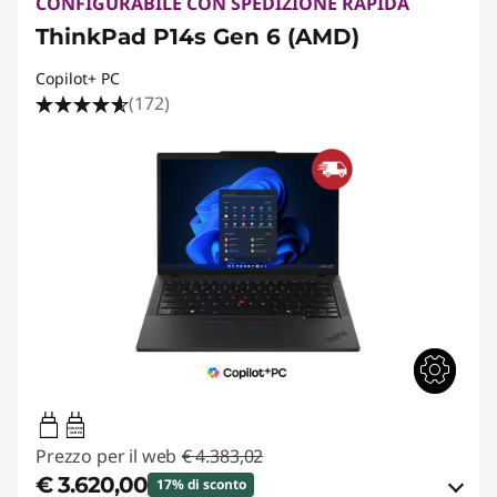
CONFIGURABILE CON SPEDIZIONE RAPIDA
ThinkPad P14s Gen 6 (AMD)
Copilot+ PC
(172)
65W-65W
USB PD
Prezzo per il web
€ 4.383,02
€ 3.620,00
17% di sconto