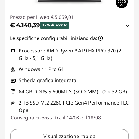
Prezzo per il web
€ 5.059,01
€ 4.148,39
17% di sconto
Risparmi eCoupon :
-€ 910,62
Le specifiche configurabili iniziano da:
Processore AMD Ryzen™ AI 9 HX PRO 370 (2
Usa il coupon :
THINKDEAL
GHz - 5,1 GHz)
Windows 11 Pro 64
Scheda grafica integrata
64 GB DDR5-5.600MT/s (SODIMM) - (2 x 32 GB)
2 TB SSD M.2 2280 PCIe Gen4 Performance TLC
Opal
Consegna prevista tra il 14/08 e il 18/08
Visualizzazione rapida