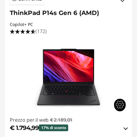
ThinkPad P14s Gen 6 (AMD)
Copilot+ PC
(172)
Prezzo per il web
€ 2.189,01
€ 1.794,99
17% di sconto