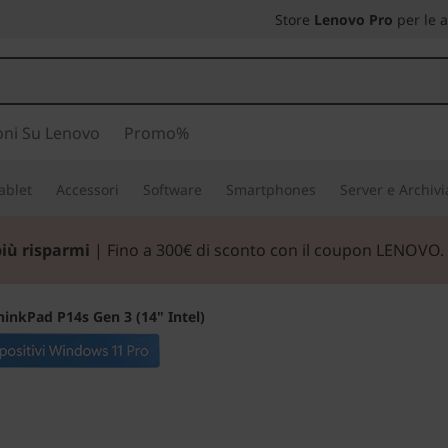
Store
Lenovo Pro
per le 
oni Su Lenovo
Promo%
ablet
Accessori
Software
Smartphones
Server e Archiv
più risparmi
| Fino a 300€ di sconto con il coupon LENOVO.
hinkPad P14s Gen 3 (14" Intel)