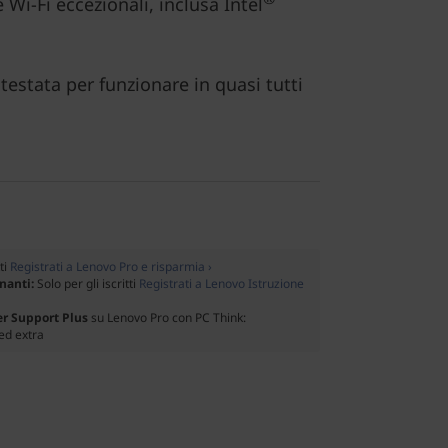
 Wi-Fi eccezionali, inclusa Intel
 testata per funzionare in quasi tutti
tti
Registrati a Lenovo Pro e risparmia ›
gnanti:
Solo per gli iscritti
Registrati a Lenovo Istruzione
er Support Plus
su Lenovo Pro con PC Think:
ed extra