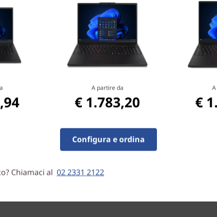
cazione ISV*, processori fino
one e la possibilità di
®
dicata o Intel
integrata,
®
®
 Revit
e SolidWorks
senza
a
A partire da
A
rkstations.com/isv-certifications/
.
,94
€ 1.783,20
€ 1
Configura e ordina
to? Chiamaci al
02 2331 2122