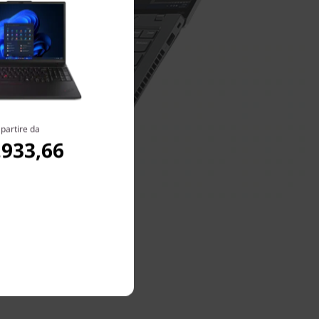
 partire da
.933,66