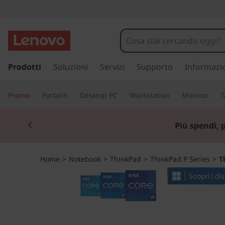
T
h
i
p
a
Prodotti
Soluzioni
Servizi
Supporto
Informazi
n
s
s
k
Promo
Portatili
Desktop PC
Workstation
Monitor
T
a
a
P
Currently displaying item 1 of 3
c
Più spendi, 
o
a
n
t
d
Home
>
Notebook
>
ThinkPad
>
ThinkPad P Series
>
T
e
n
P
u
t
1
o
p