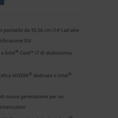
 portatile da 35,56 cm (14") ad alte
tificazione ISV
®
a Intel
Core™ i7 di dodicesima
®
®
rafica NVIDIA
dedicata o Intel
di nuova generazione per un
interruzioni
®