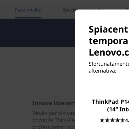
Funzionalità
Specifiche tecniche
P
Spiacenti
tempora
Lenovo.
Sfortunatamente,
alternativa:
ThinkPad P14
Innova liberamente, ovunque
(14" Int
Ideale per elevate prestazioni in movim
portatile ThinkPad P14s di terza gener
4
professionisti poco esperti, docenti e s