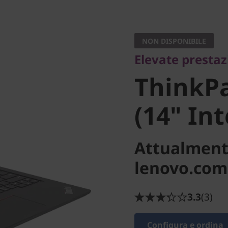
Elevate prestazion
ThinkPa
NON DISPONIBILE
Elevate prestaz
3 (14" In
ThinkPa
(14" Int
Attualment
lenovo.com
3.3
(3)
Configura e ordina