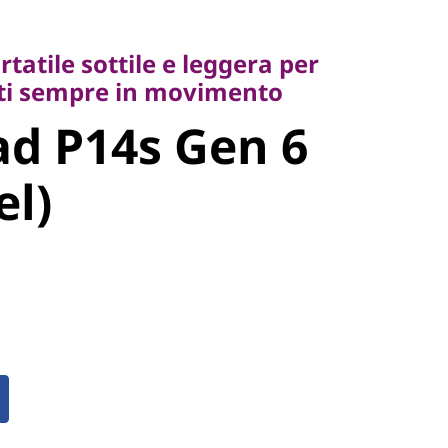
ile sottile e leggera per
i sempre in movimento
tatile sottile e leggera per
d P14s Gen
erti sempre in movimento
d P14s Gen 6
tel)
el)