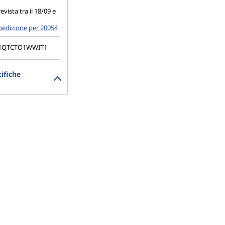
vista tra il 18/09 e
pedizione per 20054
1QTCTO1WWIT1
ifiche