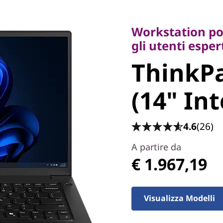
Workstation portat
gli utenti espert
Workstation por
ThinkPa
gli utenti esp
ThinkPa
6 (14" In
(14" Int
4.6
(26)
A partire da
€ 1.967,19
Visualizza Modelli