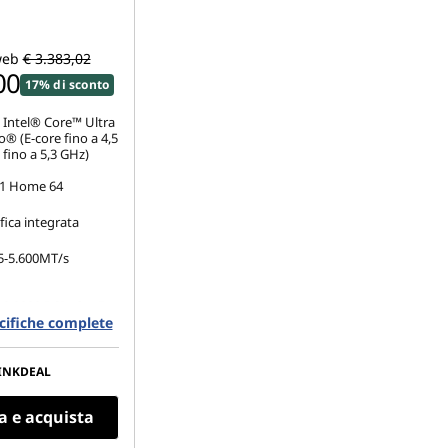
web
€ 3.383,02
00
17% di sconto
 Intel® Core™ Ultra
® (E-core fino a 4,5
fino a 5,3 GHz)
1 Home 64
ica integrata
5-5.600MT/s
.2 2280 PCIe Gen5
ecifiche complete
e TLC Opal
 (1.920 x 1.200),
flesso, non-touch,
INKDEAL
%, 400 nit, 60 Hz
a e acquista