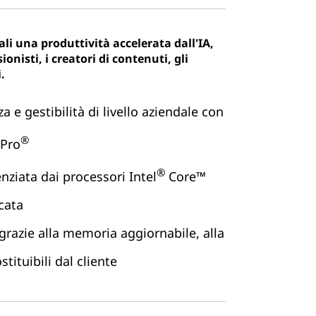
ali una produttività accelerata dall'IA,
ionisti, i creatori di contenuti, gli
.
za e gestibilità di livello aziendale con
®
vPro
®
nziata dai processori Intel
Core™
cata
 grazie alla memoria aggiornabile, alla
stituibili dal cliente