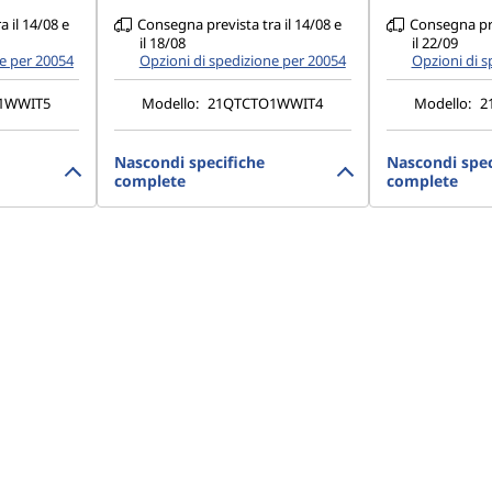
 il 14/08 e
Consegna prevista tra il 14/08 e
Consegna pre
il 18/08
il 22/09
ne per 20054
Opzioni di spedizione per 20054
Opzioni di s
1WWIT5
Modello:
21QTCTO1WWIT4
Modello:
2
Nascondi specifiche
Nascondi spec
complete
complete