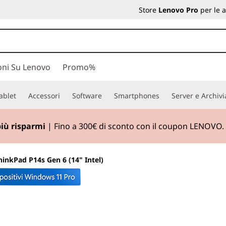
Store
Lenovo Pro
per le 
oni Su Lenovo
Promo%
ablet
Accessori
Software
Smartphones
Server e Archiv
più risparmi
| Fino a 300€ di sconto con il coupon LENOVO.
hinkPad P14s Gen 6 (14" Intel)