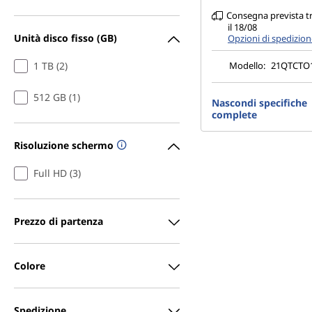
Consegna prevista tra
il 18/08
Unità disco fisso (GB)
Opzioni di spedizio
Modello:
21QTCTO
1 TB (2)
512 GB (1)
Nascondi specifiche
complete
Risoluzione schermo
Full HD (3)
Prezzo di partenza
Colore
Spedizione