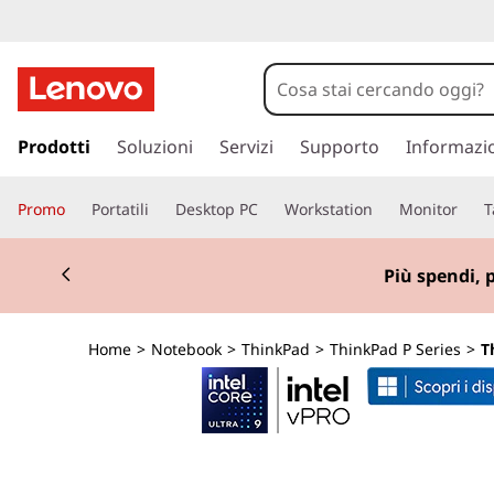
T
h
i
p
a
Prodotti
Soluzioni
Servizi
Supporto
Informazi
n
s
s
k
Promo
Portatili
Desktop PC
Workstation
Monitor
T
a
a
P
Currently displaying item 1 of 3
c
Più spendi, 
o
a
n
t
d
Home
>
Notebook
>
ThinkPad
>
ThinkPad P Series
>
T
e
n
P
u
t
1
o
p