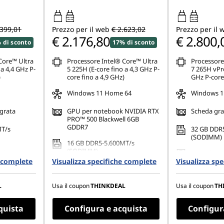
100W-100W
100W-100W
USB PD
USB PD
.399,01
Prezzo per il web
€ 2.623,02
Prezzo per il 
€ 2.176,80
€ 2.800,
 di sconto
17% di sconto
Core™ Ultra
Processore Intel® Core™ Ultra
Processore
 a 4,4 GHz P-
5 225H (E-core fino a 4,3 GHz P-
7 265H vPro
)
core fino a 4,9 GHz)
GHz P-core 
Windows 11 Home 64
Windows 1
egrata
GPU per notebook NVIDIA RTX
Scheda graf
PRO™ 500 Blackwell 6GB
GDDR7
MT/s
32 GB DDR
(SODIMM)
16 GB DDR5-5.600MT/s
(SODIMM)
PCIe Gen4
1 TB SSD M
e complete
Visualizza specifiche complete
Visualizza sp
Performanc
512 GB SSD M.2 2280 PCIe
Gen4 TLC Opal
x 1.200),
14,5" WUXGA
on-touch,
IPS, antiri
L
Usa il coupon
THINKDEAL
Usa il coupon
TH
14,5" WUXGA (1.920 x 1.200),
it, 60 Hz
NTSC del 45
IPS, antiriflesso, non-touch,
NTSC del 45%, 400 nit, 60 Hz
quista
Configura e acquista
Configur