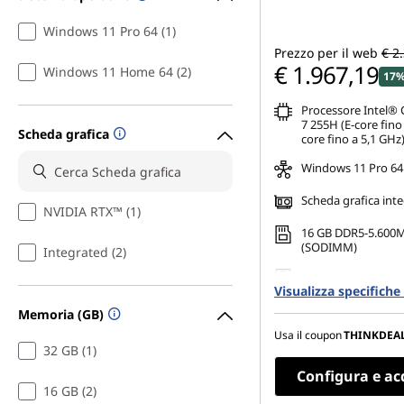
Windows 11 Pro 64 (1)
Prezzo per il web
€ 2
€ 1.967,19
Windows 11 Home 64 (2)
17%
Processore Intel® 
7 255H (E-core fino
Scheda grafica
core fino a 5,1 GHz
Windows 11 Pro 64
Scheda grafica int
NVIDIA RTX™ (1)
16 GB DDR5-5.600
(SODIMM)
Integrated (2)
1 TB SSD M.2 2280 
Visualizza specifich
TLC Opal
Memoria (GB)
14,5" WUXGA (1.920 
IPS, antiriflesso, n
Usa il coupon
THINKDEA
NTSC del 45%, 400 n
32 GB (1)
Configura e ac
16 GB (2)